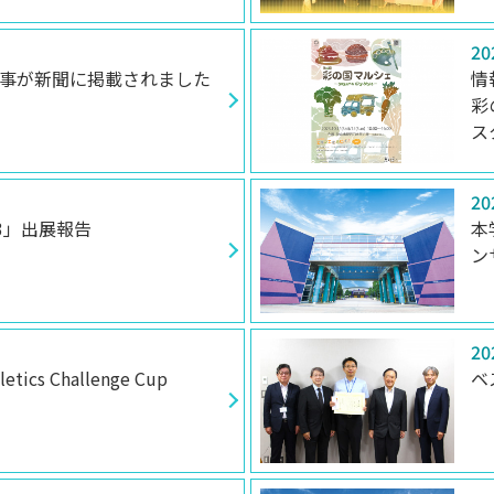
20
事が新聞に掲載されました
情
彩
ス
20
3」出展報告
本
ン
20
ics Challenge Cup
ベ