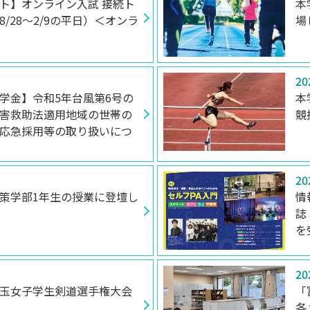
ト】オンライン入試 接続ト
本
/28～2/9の平日）＜オンラ
場
20
学金】令和5年台風第6号の
本
害救助法適用地域の世帯の
競
応急採用等の取り扱いにつ
20
策学部1年生の授業に登壇し
情
誌
を
20
玉女子学生剣道選手権大会
「
各