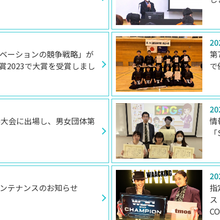
20
ベーションの競争戦略」が
第
賞2023で大賞を受賞しまし
で
20
勝大会に出場し、男女団体第
情
「
20
ンテナンスのお知らせ
指
ス
C