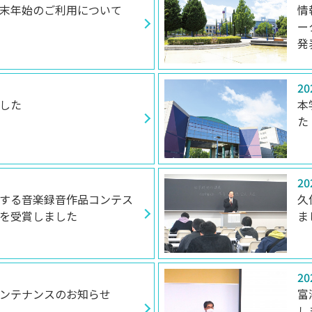
末年始のご利用について
情
ー
発
20
した
本
た
20
する音楽録音作品コンテス
久
を受賞しました
ま
20
ンテナンスのお知らせ
富
し