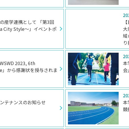
20
の産学連携として 「第3回
【
City Style～」イベントポ
大
域
り
20
D 2023, 6th
本
nference」から感謝状を授与されま
会
20
ンテナンスのお知らせ
本
競