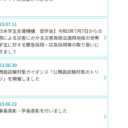
ENGLISH
23.07.11
方
日本学生支援機構 奨学金】令和5年7月7日からの
雨による災害にかかる災害救助法適用地域の世帯
総合認証基盤システム（要ログイン）
学生に対する緊急採用・応急採用等の取り扱いに
きまして
23.06.30
務員試験対策ガイダンス「公務員試験対策のトリ
ツ」を開催しました
23.06.22
事長表彰・学長表彰を行いました