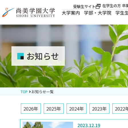
在学生の方
卒
受験生サイト
大学案内
学部・大学院
学生
大学案内
大学案内
お知らせ
学部・大学院
学生生活
TOP
お知らせ一覧
就職・資格
2026年
2025年
2024年
2023年
2022
入試案内
2023.12.19