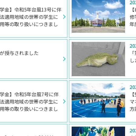
20
学金】令和5年台風13号に伴
【
法適用地域の世帯の学生に
修
用等の取り扱いにつきまし
年
20
が授与されました
「
し
20
学金】令和5年台風7号に伴
【
法適用地域の世帯の学生に
マ
用等の取り扱いにつきまし
方
20