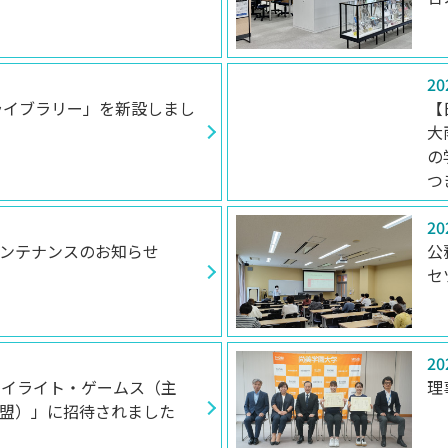
20
卒業生の方
保護者の方
企業・一般の
ライブラリー」を新設しまし
【
大
の
つ
20
ンテナンスのお知らせ
公
セ
20
ワイライト・ゲームス（主
理
盟）」に招待されました