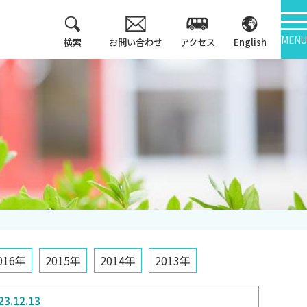
MENU
検索
お問い合わせ
アクセス
English
教育方針
情報公開
3つのポリシー
大学機関別認証評価
アセスメントポリシ
ー
内部質保証
カリキュラム・マッ
中期計画
プ等
キャンパス紹介
016年
2015年
2014年
2013年
23.12.13