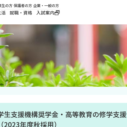
業生の方
保護者の方
企業・一般の方
生活
就職・資格
入試案内
大学概要
学長メッセージ
建学の精神
沿革
ロゴマーク・公式キ
ャラクター
学生支援機構奨学金・高等教育の修学支援
2023年度秋採用）