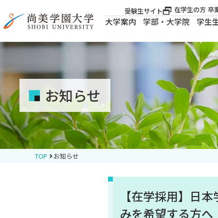
在学生の方
卒
受験生サイト
大学案内
学部・大学院
学生
大学案内
大学案内
お知らせ
学部・大学院
学生生活
TOP
お知らせ
就職・資格
【在学採用】日本
入試案内
みを希望する方へ（