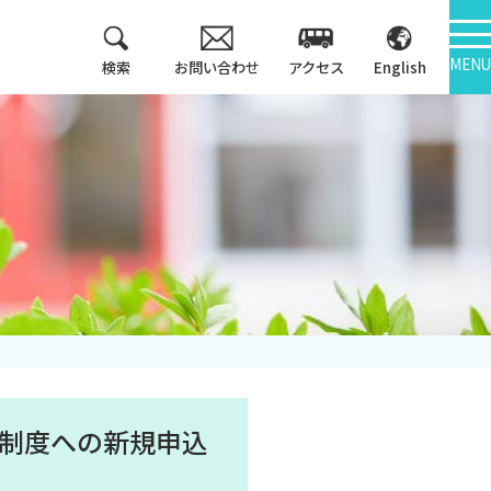
MENU
検索
お問い合わせ
アクセス
English
教育方針
情報公開
3つのポリシー
大学機関別認証評価
アセスメントポリシ
ー
内部質保証
カリキュラム・マッ
中期計画
プ等
キャンパス紹介
制度への新規申込