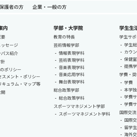
保護者の方
企業・一般の方
案内
学部・大学院
学生生
概要
教育の特長
学生サポ
学生総
メッセージ
芸術情報学部
カウ
情報表現学科
ンパス紹介
卒業生の方
保護者の方
企業・一般の
保健
芸術表現学科
方針
提携
音楽表現学科
つのポリシー
音楽応用学科
学費・奨
セスメント・ポリシー
舞台表現学科
学費
リキュラム・マップ等
本学
総合政策学部
公開
学費
総合政策学科
学費
スポーツマネジメント学部
国際交流
スポーツマネジメント学科
国際
留学
海外