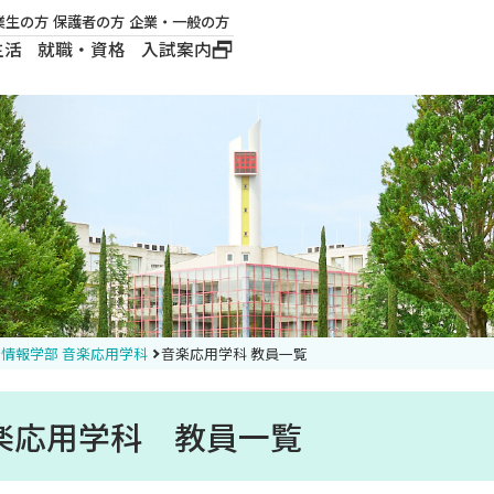
業生の方
保護者の方
企業・一般の方
生活
就職・資格
入試案内
大学概要
学長メッセージ
建学の精神
沿革
ロゴマーク・公式キ
ャラクター
情報学部 音楽応用学科
音楽応用学科 教員一覧
楽応用学科 教員一覧