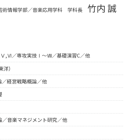
竹内 誠
芸術情報学部／音楽応用学科
学科長
,Ⅴ,Ⅵ／専攻実技Ⅰ～Ⅷ／基礎演習C／他
東洋）
論／経営戦略概論／他
礎
論／音楽マネジメント研究／他