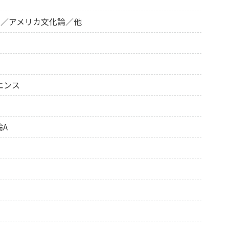
Ⅱ／アメリカ文化論／他
エンス
A