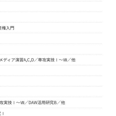
産権入門
メディア演習A,C,D／専攻実技Ⅰ～Ⅷ／他
／専攻実技Ⅰ～Ⅷ／DAW活用研究B／他
究Ⅰ