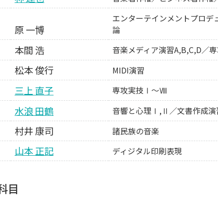
エンターテインメントプロデ
原 一博
論
本間 浩
音楽メディア演習A,B,C,D
松本 俊行
MIDI演習
三上 直子
専攻実技Ⅰ～Ⅷ
水浪 田鶴
音響と心理Ⅰ,Ⅱ／文書作成演
村井 康司
諸民族の音楽
山本 正記
ディジタル印刷表現
科目