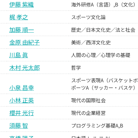
伊藤 紫織
海外研修A（言語）,B（文化）
梶 孝之
スポーツ文化論
卒業生の方
保護者の方
企業・一般の
加藤 順一
歴史／日本文化史／法と社会
金原 由紀子
美術／西洋文化史
川島 眞
人間の心理／心理学の基礎
木村 光太郎
哲学
スポーツ表現A（バスケットボ
小泉 昌幸
ポーツA（サッカー・バスケ
小林 正英
現代の国際社会
櫻井 光行
現代の企業経営
須藤 智
プログラミング基礎A,B
日本語Ⅰ,Ⅱ,Ⅲ,Ⅳ