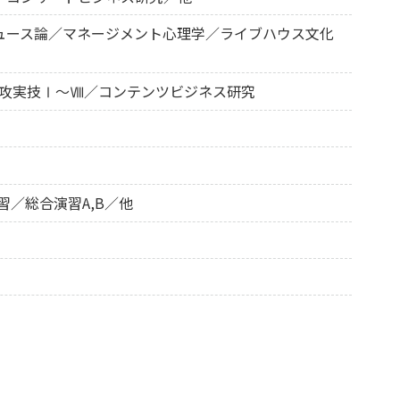
ュース論／マネージメント心理学／ライブハウス文化
／専攻実技Ⅰ～Ⅷ／コンテンツビジネス研究
習／総合演習A,B／他