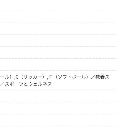
ENGLISH
方
総合認証基盤システム（要ログイン）
ール）,C（サッカー）,Ｆ（ソフトボール）／教養ス
）／スポーツとウェルネス