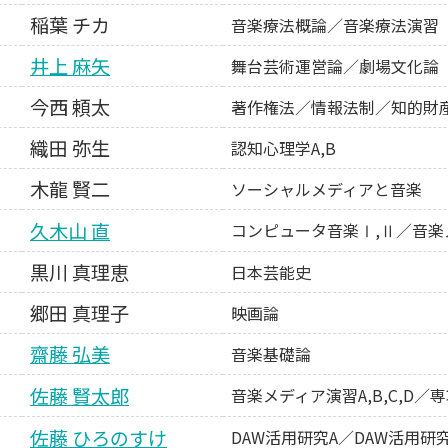
稲葉 チカ
音楽療法概論／音楽療法演習
井上 麻矢
舞台芸術運営論／劇場文化論
今西 頼太
著作権法／情報法制／知的財
織田 弥生
認知心理学A,B
木龍 賢二
ソーシャルメディアと音楽
久木山 直
コンピュータ音楽Ⅰ,Ⅱ／音楽
黒川 真理恵
日本芸能史
郷田 真理子
映画論
齋藤 弘美
音楽基礎論
佐藤 賢太郎
音楽メディア演習A,B,C,D
佐藤 ひろのすけ
DAW活用研究A／DAW活用研