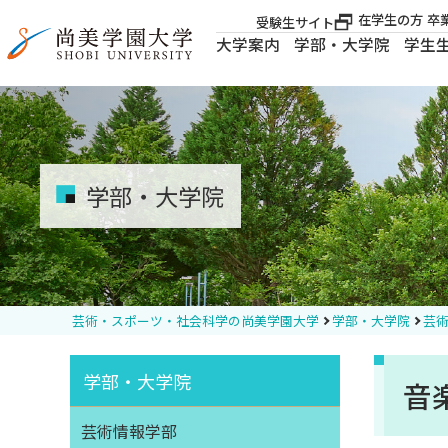
在学生の方
卒
受験生サイト
大学案内
学部・大学院
学生
大学案内
大学案内
学部・大学院
学部・大学院
学生生活
芸術・スポーツ・社会科学の尚美学園大学
学部・大学院
芸術
就職・資格
学部・大学院
音
入試案内
芸術情報学部