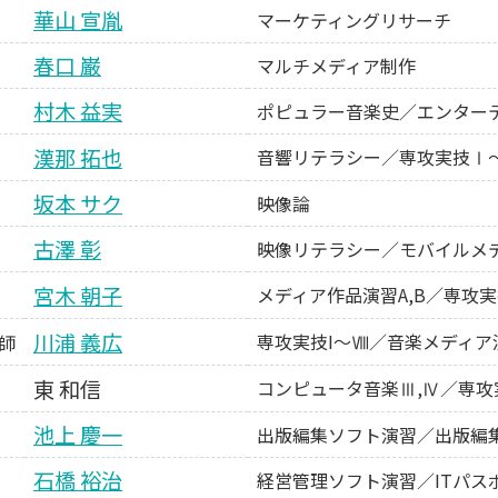
華山 宣胤
マーケティングリサーチ
春口 巌
マルチメディア制作
村木 益実
ポピュラー音楽史／エンター
漢那 拓也
音響リテラシー／専攻実技Ⅰ
坂本 サク
映像論
古澤 彰
映像リテラシー／モバイルメ
宮木 朝子
メディア作品演習A,B／専攻
川浦 義広
専攻実技I～Ⅷ／音楽メディア
師
東 和信
コンピュータ音楽Ⅲ,Ⅳ／専攻
池上 慶一
出版編集ソフト演習／出版編集
石橋 裕治
経営管理ソフト演習／ITパス