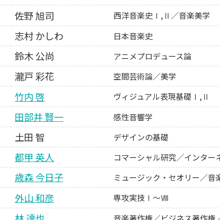
佐野 旭司
西洋音楽史Ⅰ,Ⅱ／音楽美学
志村 かしわ
日本音楽史
鈴木 公尚
アニメプロデュース論
瀧戸 彩花
空間芸術論／美学
竹内 啓
ヴィジュアル表現基礎Ⅰ,Ⅱ
田部井 賢一
感性音響学
土田 智
デザインの基礎
都甲 英人
コマーシャル研究／インター
歳森 今日子
ミュージック・セオリー／音楽メ
外山 和彦
専攻実技Ⅰ～Ⅷ
林 達也
音楽著作権／ビジネス著作権