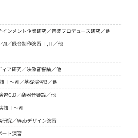
テインメント企業研究／音楽プロデュース研究／他
～Ⅷ／録音制作演習Ⅰ,Ⅱ／他
ディア研究／映像音響論／他
実技Ⅰ～Ⅷ／基礎演習B／他
演習C,D／楽器音響論／他
実技Ⅰ～Ⅷ
研究／Webデザイン演習
ポート演習