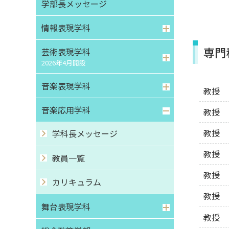
学部⻑メッセージ
情報表現学科
専門
芸術表現学科
2026年4月開設
音楽表現学科
教授
音楽応用学科
教授
教授
学科長メッセージ
教授
教員一覧
教授
カリキュラム
教授
舞台表現学科
教授