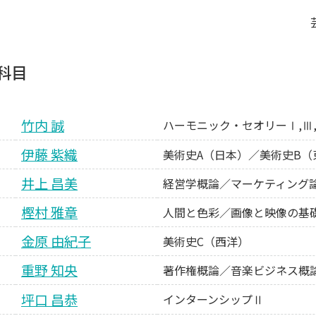
科目
竹内 誠
ハーモニック・セオリーⅠ,Ⅲ
伊藤 紫織
美術史A（日本）／美術史B（
井上 昌美
経営学概論／マーケティング
樫村 雅章
人間と色彩／画像と映像の基
金原 由紀子
美術史C（西洋）
重野 知央
著作権概論／音楽ビジネス概
坪口 昌恭
インターンシップⅡ