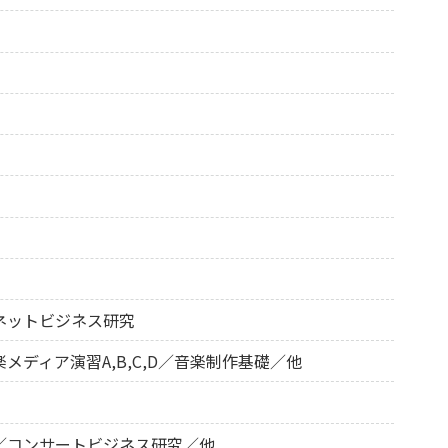
ネットビジネス研究
ディア演習A,B,C,D／音楽制作基礎／他
／コンサートビジネス研究／他