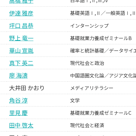
髙橋 雅子
伊達 雅彦
基礎英語Ⅰ,Ⅱ／一般英語Ⅰ,
坪口 昌恭
インターンシップ
野上 竜一
基礎就業力養成ゼミナールB
華山 宣胤
確率と統計基礎／データサイ
真下 英二
現代社会と政治
廖 海濤
中国語圏文化論／アジア文化論
大井田 かおり
メディアリテラシー
角谷 淳
文学
里見 慶
基礎就業力養成ゼミナールC
田中 啓太
現代社会と経済