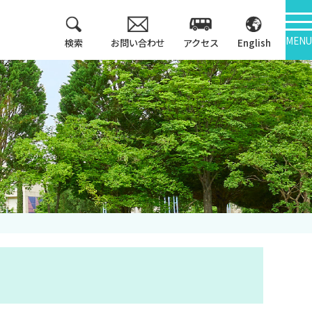
MENU
検索
お問い合わせ
アクセス
English
教育方針
情報公開
3つのポリシー
大学機関別認証評価
アセスメントポリシ
ー
内部質保証
カリキュラム・マッ
中期計画
プ等
キャンパス紹介