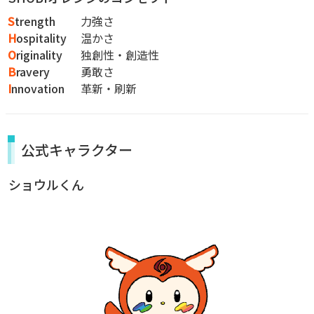
S
trength
力強さ
H
ospitality
温かさ
O
riginality
独創性・創造性
B
ravery
勇敢さ
I
nnovation
革新・刷新
公式キャラクター
ショウルくん