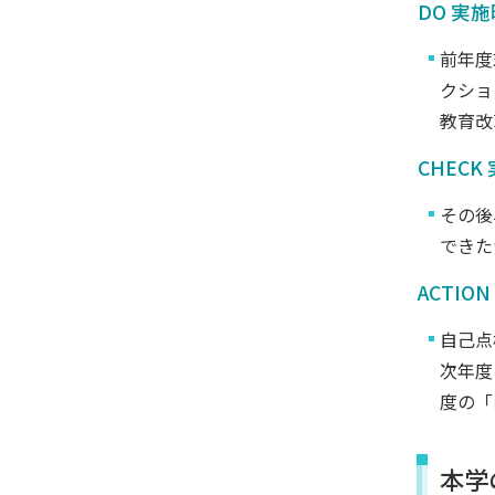
DO 実
前年度
クショ
教育改
CHEC
その後
できた
ACTIO
自己点
次年度
度の「
本学