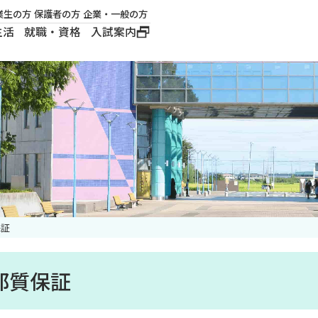
業生の方
保護者の方
企業・一般の方
生活
就職・資格
入試案内
大学概要
学長メッセージ
建学の精神
沿革
ロゴマーク・公式キ
ャラクター
保証
部質保証