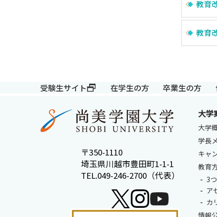
教育改
教育改
受験生サイト
在学生の方
卒業生の方
大学
大学
学長
〒350-1110
キャ
埼玉県川越市豊田町1-1-1
教育
TEL.049-246-2700（代表）
3
ア
カ
情報