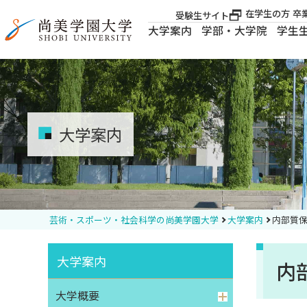
在学生の方
卒
受験生サイト
大学案内
学部・大学院
学生
大学案内
大学案内
大学案内
学部・大学院
学生生活
芸術・スポーツ・社会科学の尚美学園大学
大学案内
内部質
就職・資格
大学案内
内
入試案内
大学概要