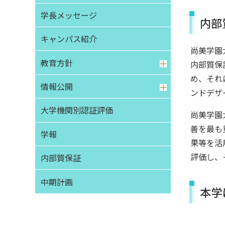
学長メッセージ
内部
キャンパス紹介
尚美学園
教育方針
内部質保
め、それ
情報公開
ンドデザ
大学機関別認証評価
尚美学園
善を最も
学報
果等を活
評価し、
内部質保証
中期計画
本学