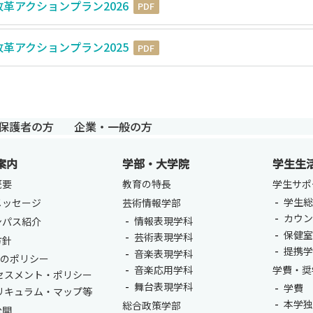
革アクションプラン2026
PDF
革アクションプラン2025
PDF
保護者の方
企業・一般の方
案内
学部・大学院
学生生
概要
教育の特長
学生サポ
学生総
メッセージ
芸術情報学部
カウ
情報表現学科
ンパス紹介
保健
芸術表現学科
方針
提携
音楽表現学科
つのポリシー
音楽応用学科
学費・奨
セスメント・ポリシー
舞台表現学科
学費
リキュラム・マップ等
本学
総合政策学部
公開