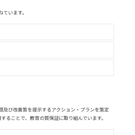
ねています。
ENGLISH
方
総合認証基盤システム（要ログイン）
題及び改善策を提示するアクション・プランを策定
運用することで、教育の質保証に取り組んでいます。