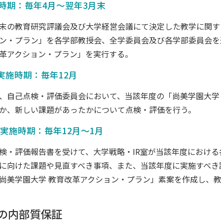
施時期：毎年4月～翌年3月末
末の教育研究評議会及び大学経営会議にて決定した教学に関す
ン・プラン」を各学部教授会、全学委員会及び各学部委員会を
革アクション・プラン」を実行する。
K 実施時期：毎年12月
、自己点検・評価委員会において、当該年度の「尚美学園大学
か、新しい課題があったかについて点検・評価を行う。
N 実施時期：毎年12月～1月
検・評価報告書を受けて、大学戦略・IR室が当該年度におけ
に向けた課題や見直すべき事項、また、当該年度に実施すべき
尚美学園大学 教育改革アクション・プラン」素案を作成し、
の内部質保証