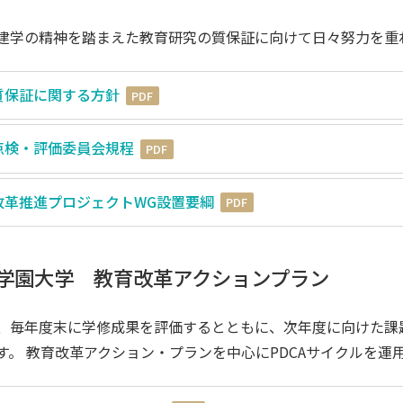
建学の精神を踏まえた教育研究の質保証に向けて日々努力を重
質保証に関する方針
PDF
点検・評価委員会規程
PDF
卒業生の方
保護者の方
企業・一般の
改革推進プロジェクトWG設置要綱
PDF
学園大学 教育改革アクションプラン
、毎年度末に学修成果を評価するとともに、次年度に向けた課
す。 教育改革アクション・プランを中心にPDCAサイクルを