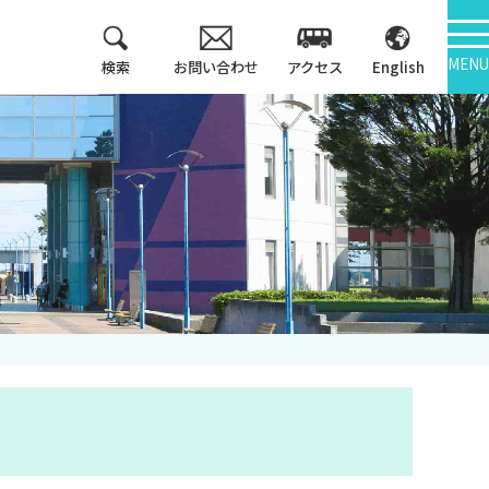
MENU
検索
お問い合わせ
アクセス
English
教育方針
情報公開
3つのポリシー
学報
アセスメントポリシ
ー
大学機関別認証評価
カリキュラム・マッ
内部質保証
プ等
中期計画
キャンパス紹介