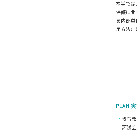
本学では
保証に関
る内部質
用方法）
PLAN
教育改
評議会