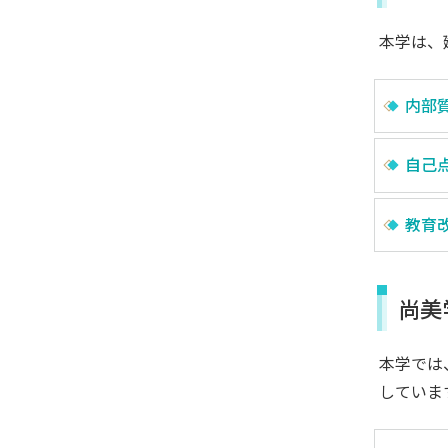
本学は、
内部
自己
受験生サイト
在学生の方
教育
尚美
本学では
していま