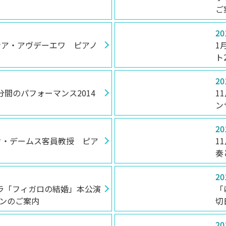
ご
20
アンア・アヴデーエワ ピアノ
1
ト
20
3分間のパフォーマンス2014
1
ン
20
ルク・デームス客員教授 ピア
1
奏
20
ラ「フィガロの結婚」本公演
「
ンのご案内
切
20