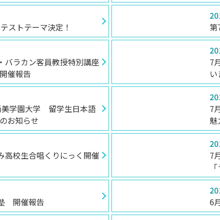
20
ンテストテーマ決定！
第
卒業生の方
保護者の方
企業・一般の
20
ー・バラカン客員教授特別講座
7
開催報告
い
20
回尚美学園大学 留学生日本語
7
のお知らせ
魅
20
すみ高校生合唱くりにっく開催
7
「
20
像塾 開催報告
6