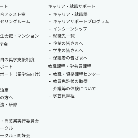
ート
キャリア・就職サポート
合アシスト室
キャリア・就職課
ンセリングルーム
キャリアサポートプログラム
室
インターンシップ
学生会館・マンション
就職先一覧
企業の皆さまへ
学金
学生の皆さんへ
保護者の皆さまへ
独自の奨学支援制度
教職課程・学芸員課程
サポート
サポート（留学生向け）
教職・資格課程センター
教員免許状の取得
介護等の体験について
交流室
学芸員課程
生の方へ
交流・研修
会・尚美祭実行委員会
サークル
サークル・同好会