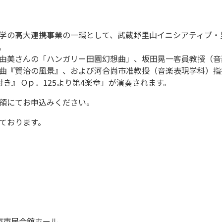
学の高大連携事業の一環として、武蔵野里山イニシアティブ・
。
由美さんの「ハンガリー田園幻想曲」、坂田晃一客員教授（音
曲『賢治の風景』、および河合尚市准教授（音楽表現学科）指
き』 Oｐ．125より第4楽章」が演奏されます。
領にてお申込みください。
ております。
越市市民会館ホール