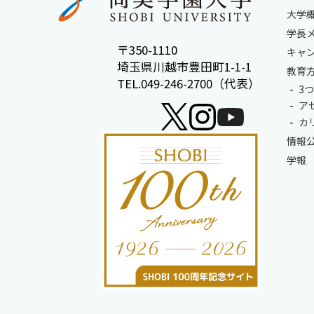
大学
学長
〒350-1110
キャ
埼玉県川越市豊田町1-1-1
教育
TEL.049-246-2700（代表）
3
ア
カ
情報
学報