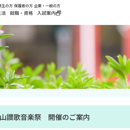
業生の方
保護者の方
企業・一般の方
生活
就職・資格
入試案内
大学概要
学長メッセージ
建学の精神
沿革
ロゴマーク・公式キ
ャラクター
里山讃歌音楽祭 開催のご案内