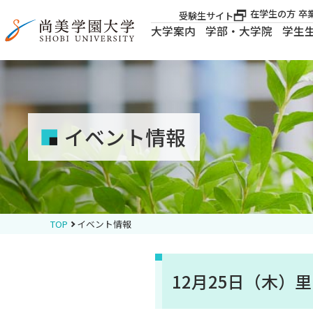
在学生の方
卒
受験生サイト
大学案内
学部・大学院
学生
大学案内
大学案内
イベント情報
学部・大学院
学生生活
TOP
イベント情報
就職・資格
12月25日（木）
入試案内