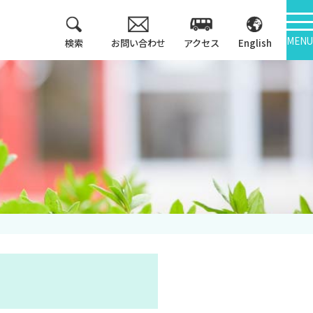
MENU
検索
お問い合わせ
アクセス
English
教育方針
情報公開
3つのポリシー
学報
アセスメントポリシ
ー
大学機関別認証評価
カリキュラム・マッ
内部質保証
プ等
中期計画
キャンパス紹介