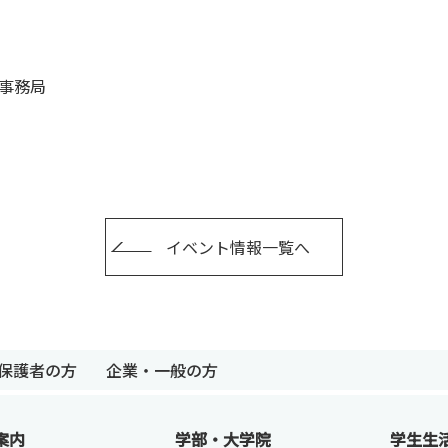
祭事務局
イベント情報一覧へ
卒業生の方
保護者の方
企業・一般の
保護者の方
企業・一般の方
案内
学部・大学院
学生生