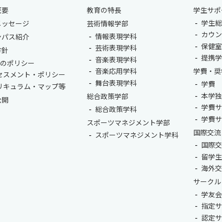
概要
教育の特長
学生サポ
学生総
メッセージ
芸術情報学部
カウ
情報表現学科
ンパス紹介
保健
芸術表現学科
方針
提携
音楽表現学科
つのポリシー
音楽応用学科
学費・奨
セスメント・ポリシー
舞台表現学科
学費
リキュラム・マップ等
本学
総合政策学部
公開
学費
総合政策学科
学費
スポーツマネジメント学部
国際交流
スポーツマネジメント学科
国際
留学
海外
サークル
学友
指定
認定