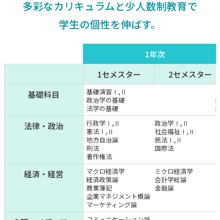
多彩なカリキュラムと少人数制教育で
学生の個性を伸ばす。
1年次
1セメスター
2セメスター
基礎演習Ⅰ,Ⅱ
基礎科目
政治学の基礎
法学の基礎
行政学Ⅰ,Ⅱ
政治学Ⅰ,Ⅱ
法律・政治
憲法Ⅰ,Ⅱ
社会福祉Ⅰ,Ⅱ
地方自治論
民法Ⅰ,Ⅱ
刑法
国際法
著作権法
マクロ経済学
ミクロ経済学
経済・経営
経済政策論
会計学総論
商業簿記
金融論
企業マネジメント概論
マーケティング論
コミュニケーション論