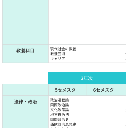
現代社会の教養
教養科目
教養芸術
キャリア
3年次
5セメスター
6セメスター
政治過程論
法律・政治
国際政治論
文化政策論
地方自治法
国際政治史
西欧政治思想史