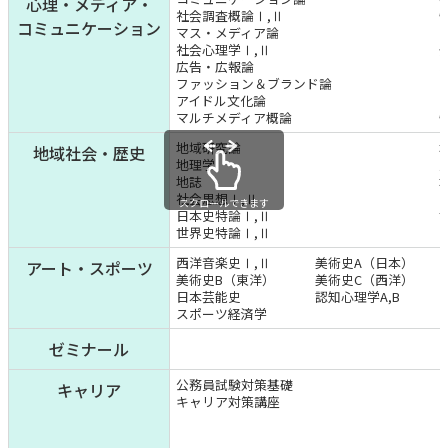
心理・メディア・
社会調査概論Ⅰ,Ⅱ
コミュニケーション
マス・メディア論
社会心理学Ⅰ,Ⅱ
広告・広報論
ファッション＆ブランド論
アイドル文化論
マルチメディア概論
地域研究論
地域社会・歴史
地理学
地誌
社会思想Ⅰ,Ⅱ
スクロールできます
日本史特論Ⅰ,Ⅱ
世界史特論Ⅰ,Ⅱ
西洋音楽史Ⅰ,Ⅱ
美術史A（日本）
アート・スポーツ
美術史B（東洋）
美術史C（西洋）
日本芸能史
認知心理学A,B
スポーツ経済学
ゼミナール
公務員試験対策基礎
キャリア
キャリア対策講座