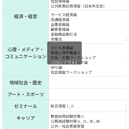
社会保障論
公共政策応用演習（日本外交史）
サービス経済論
経済・経営
流通経済論
企業金融論
顧客管理論
金融商品取引法
労働法
子ども産業論
心理・メディア・
発達心理学概論Ⅱ
コミュニケーション
広告・広報ワークショップ
ソーシャルメディア論
スクロールできます
NPO論
社会調査ワークショップ
地域社会・歴史
アート・スポーツ
ゼミナール
総合演習Ⅰ,Ⅱ
教員採用試験対策Ⅱ
キャリア
公務員試験対策Ⅴ, Ⅵ , Ⅶ , Ⅷ
公共・社会貢献実習