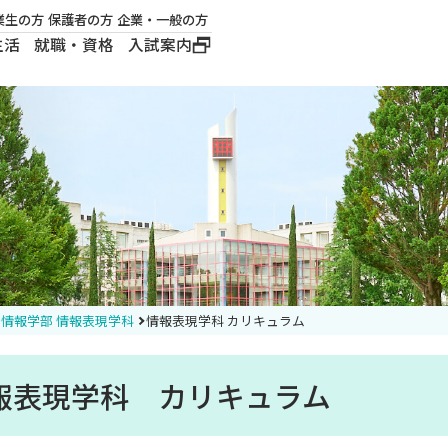
業生の方
保護者の方
企業・一般の方
生活
就職・資格
入試案内
大学概要
学長メッセージ
建学の精神
沿革
ロゴマーク・公式キ
ャラクター
情報学部 情報表現学科
情報表現学科 カリキュラム
報表現学科 カリキュラム