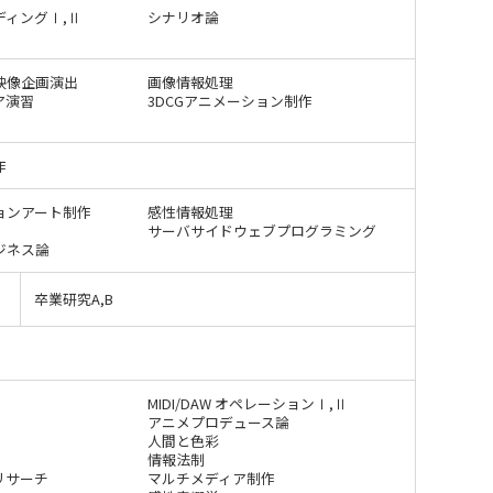
ディングⅠ,Ⅱ
シナリオ論
映像企画演出
画像情報処理
ア演習
3DCGアニメーション制作
作
ョンアート制作
感性情報処理
サーバサイドウェブプログラミング
ENGLISH
方
ジネス論
総合認証基盤システム（要ログイン）
卒業研究A,B
MIDI/DAW オペレーションⅠ,Ⅱ
アニメプロデュース論
人間と色彩
情報法制
リサーチ
マルチメディア制作