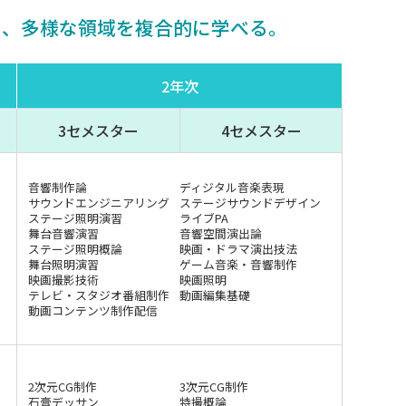
ら、多様な領域を複合的に学べる。
2年次
3セメスター
4セメスター
音響制作論
ディジタル音楽表現
サウンドエンジニアリング
ステージサウンドデザイン
ステージ照明演習
ライブPA
舞台音響演習
音響空間演出論
ステージ照明概論
映画・ドラマ演出技法
舞台照明演習
ゲーム音楽・音響制作
映画撮影技術
映画照明
テレビ・スタジオ番組制作
動画編集基礎
動画コンテンツ制作配信
2次元CG制作
3次元CG制作
石膏デッサン
特撮概論