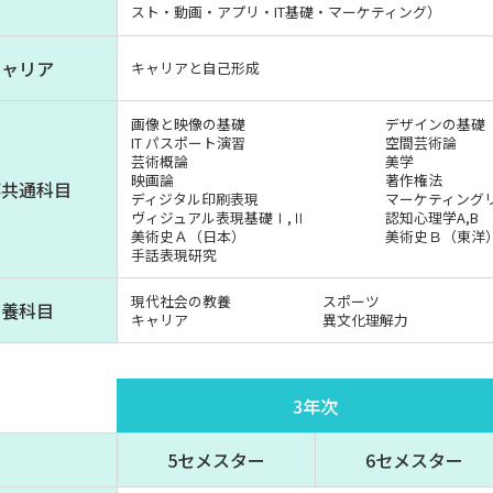
スト・動画・アプリ・
IT基礎・マーケティング）
キャリア
キャリアと自己形成
画像と映像の基礎
デザインの基礎
IT パスポート演習
空間芸術論
芸術概論
美学
映画論
著作権法
部共通科目
ディジタル印刷表現
マーケティング
ヴィジュアル表現基礎Ⅰ,Ⅱ
認知心理学A,B
美術史Ａ（日本）
美術史Ｂ（東洋
手話表現研究
現代社会の教養
スポーツ
教養科目
キャリア
異文化理解力
3年次
5セメスター
6セメスター