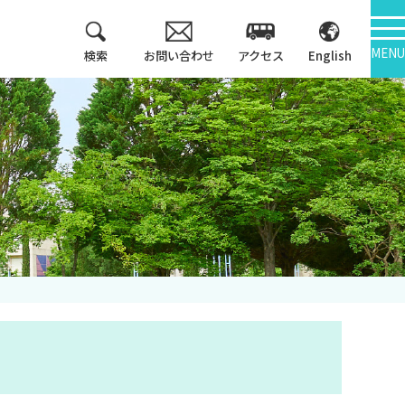
MENU
検索
お問い合わせ
アクセス
English
教育方針
情報公開
3つのポリシー
学報
アセスメントポリシ
ー
大学機関別認証評価
カリキュラム・マッ
内部質保証
プ等
中期計画
キャンパス紹介