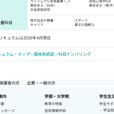
ヴィジュアル表現基礎Ⅰ,Ⅱ
認知心理学A,B
美術史Ａ（日本）
美術史Ｂ（東洋
手話表現研究
現代社会の教養
スポーツ
教養科目
キャリア
異文化理解力
リキュラムは2026年4⽉現在
キュラム・マップ・履修系統図・科目ナンバリング
保護者の方
企業・一般の方
案内
学部・大学院
学生生
概要
教育の特長
学生サポ
学生総
メッセージ
芸術情報学部