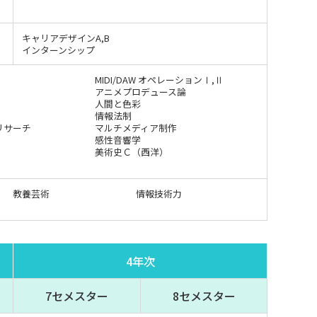
キャリアデザインA,B
インターンシップ
MIDI/DAW オペレーションⅠ,Ⅱ
アニメプロデュース論
人間と色彩
情報法制
リサーチ
マルチメディア制作
感性音響学
）
美術史Ｃ（西洋）
教養芸術
情報技術力
4年次
7セメスター
8セメスター