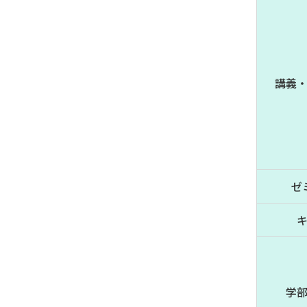
講義
受験生サイト
在学生の方
ゼ
学