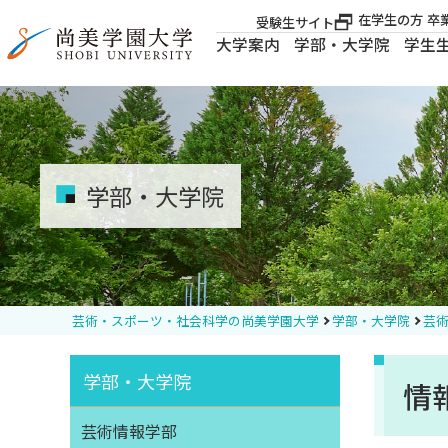
在学生の方
卒
受験生サイト
大学案内
学部・大学院
学生
大学案内
大学案内
学部・大学院
学部・大学院
学生生活
芸術・スポーツ・社会科学の尚美学園大学
学部・大学院
芸術
就職・資格
学部・大学院
情
入試案内
芸術情報学部