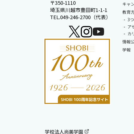
〒350-1110
キャ
埼玉県川越市豊田町1-1-1
教育
TEL.049-246-2700（代表）
3
ア
カ
情報
学報
学校法人尚美学園