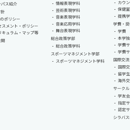
カウ
情報表現学科
ンパス紹介
保健
芸術表現学科
方針
提携
音楽表現学科
つのポリシー
音楽応用学科
学費・奨
セスメント・ポリシー
舞台表現学科
学費
リキュラム・マップ等
本学
総合政策学部
公開
学費
総合政策学科
学費
スポーツマネジメント学部
国際交流
スポーツマネジメント学科
国際
留学
海外
サークル
学友
指定
認定
シラバス