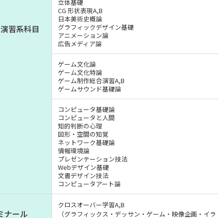
立体基礎
CG 形状表現A,B
日本美術史概論
グラフィックデザイン基礎
・演習系科目
アニメーション論
広告メディア論
ゲーム文化論
ゲーム文化特論
ゲーム制作総合演習A,B
ゲームサウンド基礎論
コンピュータ基礎論
コンピュータと人間
知的判断の心理
図形・空間の知覚
ネットワーク基礎論
情報環境論
プレゼンテーション技法
Webデザイン基礎
文書デザイン技法
コンピュータアート論
クロスオーバー学習A,B
ミナール
（グラフィックス・デッサン・
ゲーム・映像企画・イラ