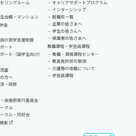
ンセリングルーム
キャリアサポートプログラム
室
インターンシップ
学生会館・マンション
就職先一覧
企業の皆さまへ
学金
学生の皆さんへ
保護者の皆さまへ
独自の奨学支援制度
教職課程・学芸員課程
サポート
サポート（留学生向け）
教職・資格課程センター
教員免許状の取得
介護等の体験について
交流室
学芸員課程
生の方へ
交流・研修
会・尚美祭実行委員会
サークル
サークル・同好会
検索