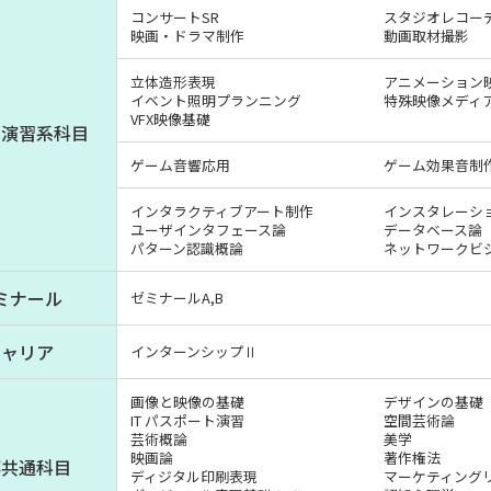
コンサートSR
スタジオレコー
映画・ドラマ制作
動画取材撮影
立体造形表現
アニメーション
イベント照明プランニング
特殊映像メディ
VFX映像基礎
・演習系科目
ゲーム音響応用
ゲーム効果音制
インタラクティブアート制作
インスタレーシ
ユーザインタフェース論
データベース論
卒業生の方
保護者の方
企業・一般の
パターン認識概論
ネットワークビ
ミナール
ゼミナールA,B
キャリア
インターンシップⅡ
画像と映像の基礎
デザインの基礎
IT パスポート演習
空間芸術論
芸術概論
美学
映画論
著作権法
部共通科目
ディジタル印刷表現
マーケティング