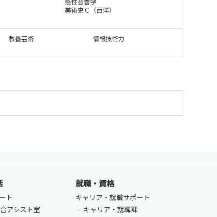
感性音響学
）
美術史Ｃ（西洋）
教養芸術
情報技術力
活
就職・資格
ート
キャリア・就職サポート
合アシスト室
キャリア・就職課