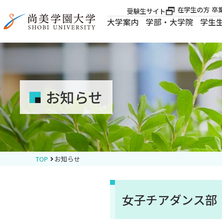
在学生の方
卒
受験生サイト
大学案内
学部・大学院
学生
大学案内
大学案内
お知らせ
学部・大学院
学生生活
TOP
お知らせ
就職・資格
女子チアダンス部「
入試案内