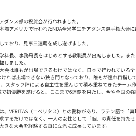
子チアダンス部の祝賀会が行われました。
場アメリカで行われたNDA全米学生チアダンス選手権大会に出場し、
しており、見事三連覇を成し遂げました。
学科長、事務局長をはじめとする教職員が出席しました。また
福しました。
権大会は誰もが出場できるわけではなく、日本で行われている
れなければ出場できない狭き門となっており、誰もが憧れ目指し
中、スタッフ陣による自主性を重んじて積み重ねてきたチーム作
編成で初優勝を遂げると、ここまで6連覇を果たし、今や全国の
は、VERITAS（＝ベリタス）との愛称があり、ラテン語で「
求するだけではなく、一人の女性として「個」の責任を持たせ
大きな大会を経験する毎に立派に成長しています。