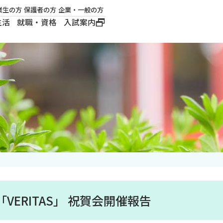
業生の方
保護者の方
企業・一般の方
生活
就職・資格
入試案内
大学概要
学長メッセージ
建学の精神
沿革
ロゴマーク・公式キ
ャラクター
VERITAS」 祝賀会開催報告