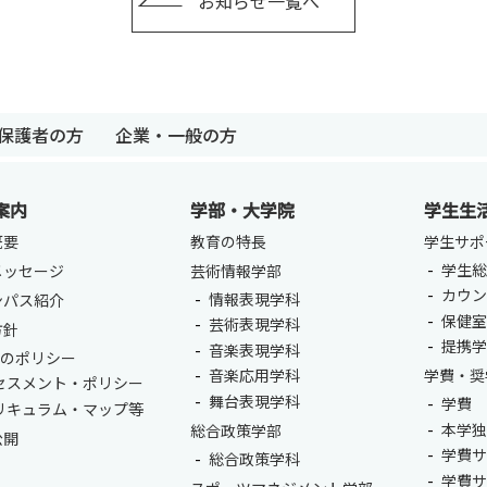
お知らせ一覧へ
保護者の方
企業・一般の方
案内
学部・大学院
学生生
概要
教育の特長
学生サポ
学生総
メッセージ
芸術情報学部
カウ
情報表現学科
ンパス紹介
保健
芸術表現学科
方針
提携
音楽表現学科
つのポリシー
音楽応用学科
学費・奨
セスメント・ポリシー
舞台表現学科
学費
リキュラム・マップ等
本学
総合政策学部
公開
学費
総合政策学科
学費