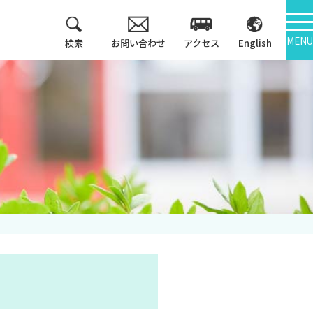
MENU
検索
お問い合わせ
アクセス
English
教育方針
情報公開
3つのポリシー
大学機関別認証評価
アセスメントポリシ
ー
内部質保証
カリキュラム・マッ
中期計画
プ等
キャンパス紹介