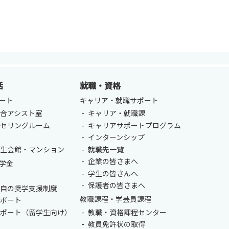
活
就職・資格
ート
キャリア・就職サポート
合アシスト室
キャリア・就職課
ンセリングルーム
キャリアサポートプログラム
室
インターンシップ
学生会館・マンション
就職先一覧
企業の皆さまへ
学金
学生の皆さんへ
保護者の皆さまへ
独自の奨学支援制度
教職課程・学芸員課程
サポート
サポート（留学生向け）
教職・資格課程センター
教員免許状の取得