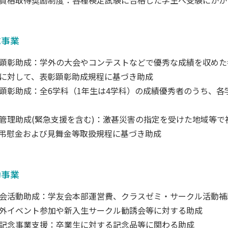
成事業
顕彰助成：学外の大会やコンテストなどで優秀な成績を収めた
に対して、表彰顕彰助成規程に基づき助成
顕彰助成：全6学科（1年生は4学科）の成績優秀者のうち、各
管理助成(緊急支援を含む)：激甚災害の指定を受けた地域等
弔慰金および見舞金等取扱規程に基づき助成
卒業生の方
保護者の方
企業・一般の
動事業
会活動助成：学友会本部運営費、クラスゼミ・サークル活動補
外イベント参加や新入生サークル勧誘会等に対する助成
記念事業支援：卒業生に対する記念品等に関わる助成