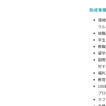
助成事
環境
ラル
就職
学生
教職
留学
国際
対す
福利
教育
10
プロ
カフ
各種