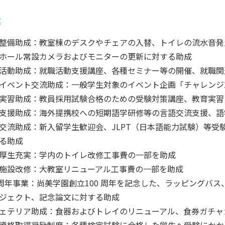
業
整備助成：教室棟のデスクやチェアの入替、トイレの流水音発
ホール常設カメラおよびモニターの更新に対する助成
活動助成：就職活動支援講座、各種セミナー等の開催、就職関
イベント交流助成：一般学生対象のイベント企画「チャレンジ2
実習助成：教員採用試験合格のための受験対策講座、教育実習
支援助成：海外提携校への短期語学研修等の言語交流支援、語
交流助成：新入留学生歓迎会、JLPT（日本語能力試験）等受
る助成
厚生充実：学内のトイレ改修工事費の一部を助成
施設改修：大教室リニューアル工事費の一部を助成
0周年事業：尚美学園創立100 周年を記念した、ラッピングバ
ジェクト、記念論文に対する助成
ェテリア助成：食器およびトレイのリニューアル、食券ガチャ
資格取得奨励制度：各種検定試験に合格した学生へ受験にかか