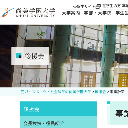
在学生の方
卒
受験生サイト
大学案内
学部・大学院
学生
大学案内
大学案内
後援会
学部・大学院
学生生活
芸術・スポーツ・社会科学の尚美学園大学
後援会
事業計画
就職・資格
後援会
事
入試案内
会長挨拶・役員紹介