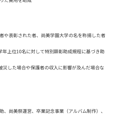
者や表彰された者、尚美学園大学の名を称揚した者
学年上位10名に対して特別顕彰助成規程に基づき助
で被災した場合や保護者の収入に影響が及んだ場合な
ENGLISH
方
助、尚美祭運営、卒業記念事業（アルバム制作）、
総合認証基盤システム（要ログイン）