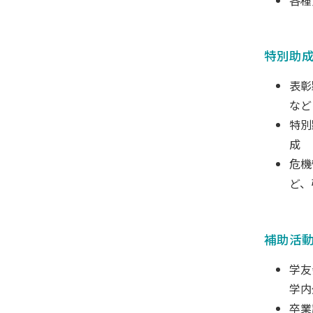
特別助
表彰
など
特別
成
危機
ど、
受験生サイト
在学生の方
補助活
学友
学内
卒業