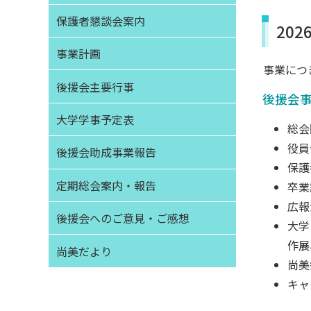
保護者懇談会案内
20
事業計画
事業につ
後援会主要行事
後援会
大学学事予定表
総会
役員
後援会助成事業報告
保護
定期総会案内・報告
卒業
広報
後援会へのご意見・ご感想
大学
作展
尚美だより
尚美
キャ