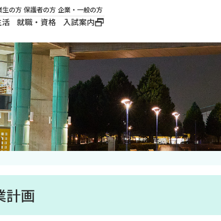
業生の方
保護者の方
企業・一般の方
生活
就職・資格
入試案内
大学概要
学長メッセージ
建学の精神
沿革
ロゴマーク・公式キ
ャラクター
業計画