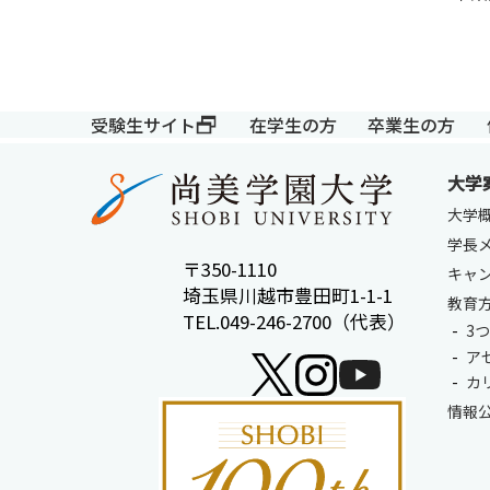
受験生サイト
在学生の方
卒業生の方
大学
大学
学長
〒350-1110
キャ
埼玉県川越市豊田町1-1-1
教育
TEL.049-246-2700（代表）
3
ア
カ
情報