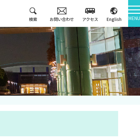
MENU
検索
お問い合わせ
アクセス
English
教育方針
情報公開
3つのポリシー
大学機関別認証評価
アセスメントポリシ
ー
内部質保証
カリキュラム・マッ
中期計画
プ等
キャンパス紹介