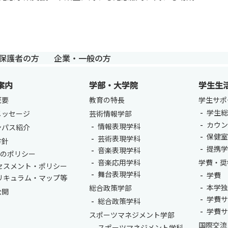
保護者の方
企業・一般の方
案内
学部・大学院
学生生
概要
教育の特長
学生サポ
学生総
メッセージ
芸術情報学部
カウ
情報表現学科
ンパス紹介
保健
芸術表現学科
方針
提携
音楽表現学科
つのポリシー
音楽応用学科
学費・奨
セスメント・ポリシー
舞台表現学科
学費
リキュラム・マップ等
本学
総合政策学部
公開
学費
総合政策学科
学費
スポーツマネジメント学部
国際交流
スポーツマネジメント学科