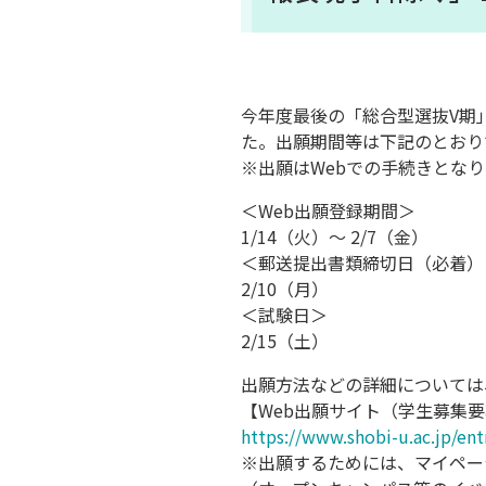
今年度最後の「総合型選抜V期」
た。出願期間等は下記のとおり
※出願はWebでの手続きとな
＜Web出願登録期間＞
1/14（火）～ 2/7（金）
＜郵送提出書類締切日（必着）
2/10（月）
＜試験日＞
2/15（土）
出願方法などの詳細については、
【Web出願サイト（学生募集
https://www.shobi-u.ac.jp/en
※出願するためには、マイペー