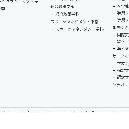
リキュラム・マップ等
本学
総合政策学部
公開
学費
総合政策学科
学費
スポーツマネジメント学部
国際交流
スポーツマネジメント学科
国際
留学
海外
サークル
学友
指定
認定
シラバス
い合わせ
採用情報
サイトについて
個人情報保護について
サイト
尚美学園大学 - 芸術・スポーツ・社会科学の私立大学 | 埼玉県川越市