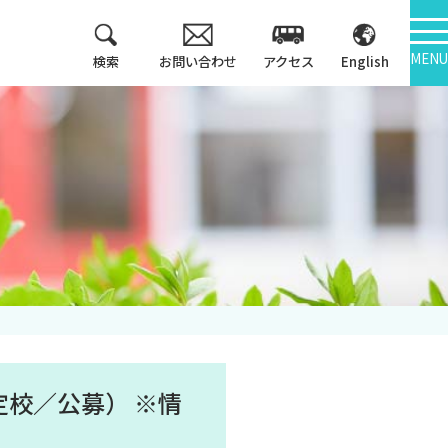
MENU
検索
お問い合わせ
アクセス
English
教育方針
情報公開
3つのポリシー
大学機関別認証評価
アセスメントポリシ
ー
内部質保証
カリキュラム・マッ
中期計画
プ等
キャンパス紹介
定校／公募） ※情