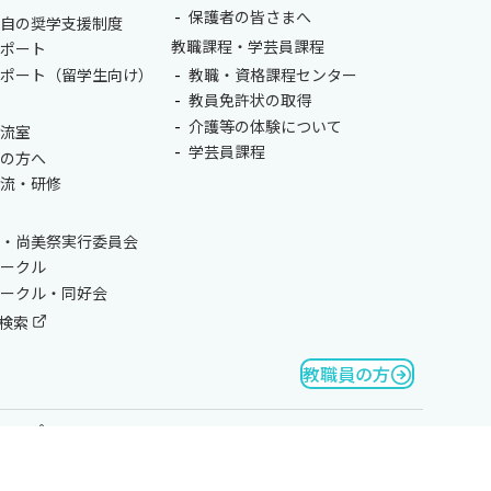
保護者の皆さまへ
独自の奨学支援制度
教職課程・学芸員課程
サポート
サポート（留学生向け）
教職・資格課程センター
教員免許状の取得
介護等の体験について
交流室
学芸員課程
生の方へ
交流・研修
会・尚美祭実行委員会
サークル
サークル・同好会
検索
教職員の方
マップ