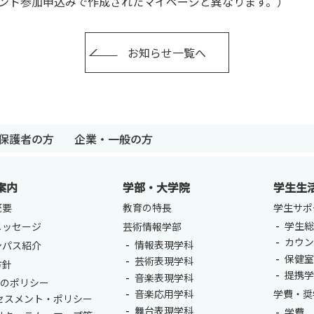
ント参加申込みで作成されたマイページと異なります。）
お知らせ一覧へ
保護者の方
企業・一般の方
案内
学部・大学院
学生生
卒業生の方
保護者の方
企業・一般の
概要
教育の特長
学生サポ
学生総
メッセージ
芸術情報学部
カウ
情報表現学科
ンパス紹介
保健
芸術表現学科
方針
提携
音楽表現学科
つのポリシー
音楽応用学科
学費・奨
セスメント・ポリシー
舞台表現学科
学費