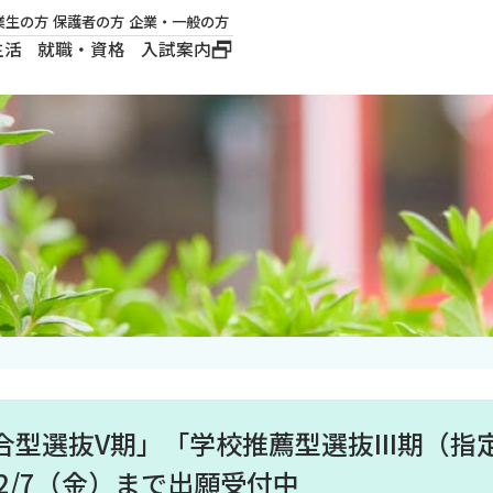
業生の方
保護者の方
企業・一般の方
生活
就職・資格
入試案内
大学概要
学長メッセージ
建学の精神
沿革
ロゴマーク・公式キ
ャラクター
型選抜V期」「学校推薦型選抜III期（指
2/7（金）まで出願受付中