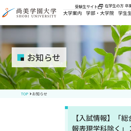
在学生の方
卒
受験生サイト
大学案内
学部・大学院
学生
大学案内
大学案内
お知らせ
学部・大学院
学生生活
TOP
お知らせ
就職・資格
【入試情報】「総合
入試案内
報表現学科除く」 