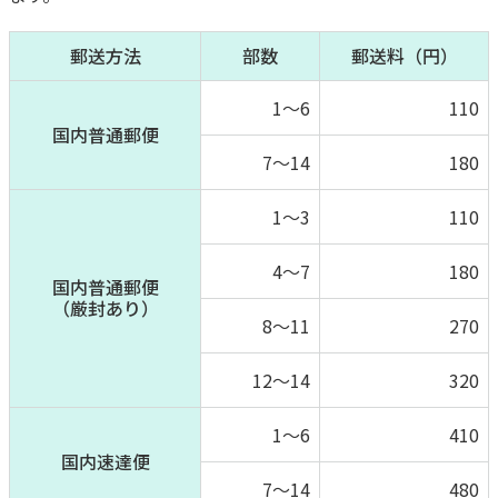
郵送方法
部数
郵送料（円）
1～6
110
国内普通郵便
7～14
180
1～3
110
4～7
180
国内普通郵便
（厳封あり）
8～11
270
12～14
320
1～6
410
国内速達便
7～14
480