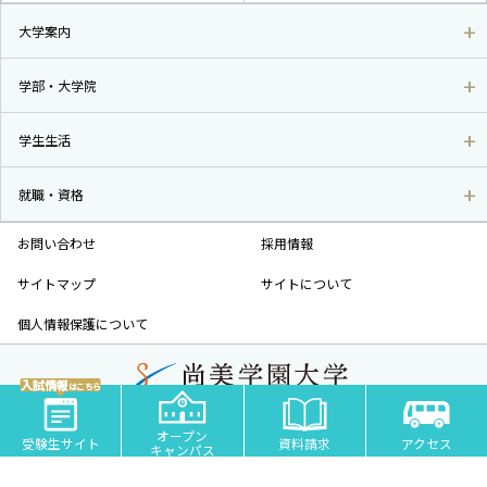
大学案内
学部・大学院
学生生活
就職・資格
お問い合わせ
採用情報
サイトマップ
サイトについて
個人情報保護について
入試情報
はこちら
尚美学園大学 - 芸術・スポーツ・社会科学の私立大学 | 埼玉県川越市
オープン
COPYRIGHT© SHOBI UNIVERSITY JAPAN ALL RIGHTS RESERVED.
受験生サイト
資料請求
アクセス
キャンパス