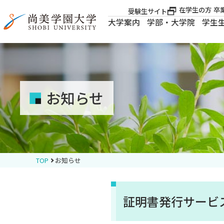
在学生の方
卒
受験生サイト
大学案内
学部・大学院
学生
大学案内
大学案内
お知らせ
学部・大学院
学生生活
TOP
お知らせ
就職・資格
証明書発行サービ
入試案内