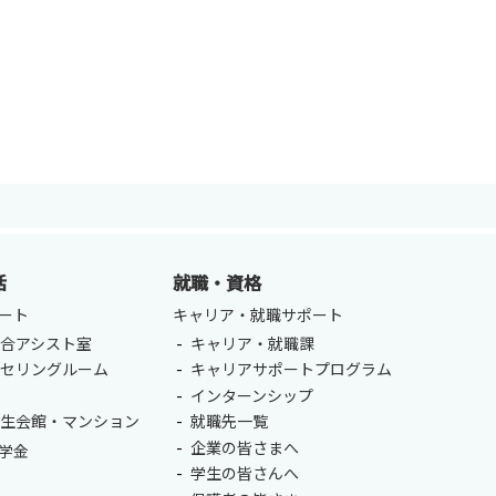
活
就職・資格
ENGLISH
方
ート
キャリア・就職サポート
合アシスト室
キャリア・就職課
総合認証基盤システム（要ログイン）
ンセリングルーム
キャリアサポートプログラム
室
インターンシップ
学生会館・マンション
就職先一覧
企業の皆さまへ
学金
学生の皆さんへ