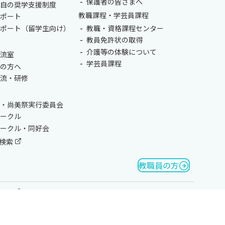
保護者の皆さまへ
独自の奨学支援制度
教職課程・学芸員課程
サポート
サポート（留学生向け）
教職・資格課程センター
教員免許状の取得
介護等の体験について
交流室
学芸員課程
生の方へ
交流・研修
会・尚美祭実行委員会
サークル
サークル・同好会
検索
教職員の方
マップ