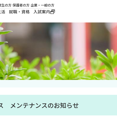
業生の方
保護者の方
企業・一般の方
生活
就職・資格
入試案内
大学概要
学長メッセージ
建学の精神
沿革
ロゴマーク・公式キ
ャラクター
ス メンテナンスのお知らせ