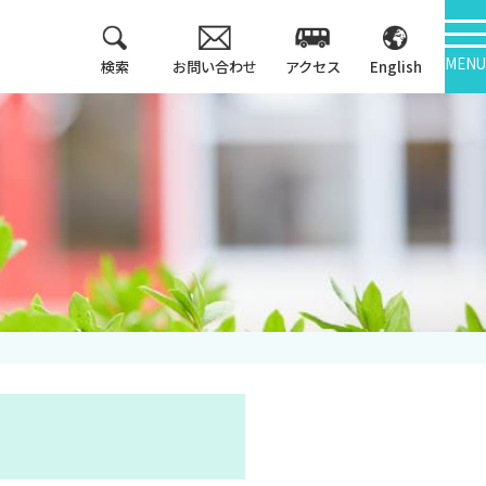
MENU
検索
お問い合わせ
アクセス
English
教育方針
情報公開
3つのポリシー
大学機関別認証評価
アセスメントポリシ
ー
内部質保証
カリキュラム・マッ
中期計画
プ等
キャンパス紹介