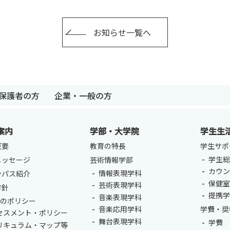
お知らせ一覧へ
保護者の方
企業・一般の方
案内
学部・大学院
学生生
卒業生の方
保護者の方
企業・一般の
概要
教育の特長
学生サポ
学生総
メッセージ
芸術情報学部
カウ
情報表現学科
ンパス紹介
保健
芸術表現学科
方針
提携
音楽表現学科
つのポリシー
音楽応用学科
学費・奨
セスメント・ポリシー
舞台表現学科
学費
リキュラム・マップ等