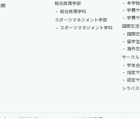
本学
総合政策学部
公開
学費
総合政策学科
学費
スポーツマネジメント学部
国際交流
スポーツマネジメント学科
国際
留学
海外
サークル
学友
指定
認定
シラバス
い合わせ
採用情報
サイトについて
個人情報保護について
サイト
尚美学園大学 - 芸術・スポーツ・社会科学の私立大学 | 埼玉県川越市
COPYRIGHT© SHOBI UNIVERSITY JAPAN ALL RIGHTS RESERVED.