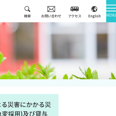
MENU
検索
お問い合わせ
アクセス
English
教育方針
情報公開
3つのポリシー
大学機関別認証評価
アセスメントポリシ
ー
内部質保証
カリキュラム・マッ
中期計画
プ等
キャンパス紹介
よる災害にかかる災
変採用)及び貸与