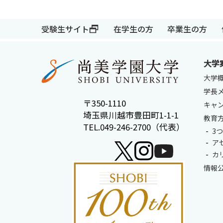
受験生サイト
在学生の方
卒業生の方
大学
大学
学長
〒350-1110
キャ
埼玉県川越市豊田町1-1-1
教育
TEL.049-246-2700（代表）
受験生サイト
在学生の方
3
ア
カ
情報