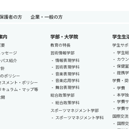
保護者の方
企業・一般の方
案内
学部・大学院
学生生
概要
教育の特長
学生サポ
学生総
メッセージ
芸術情報学部
カウ
情報表現学科
ンパス紹介
保健
芸術表現学科
方針
提携
音楽表現学科
卒業生の方
保護者の方
企業・一般の
つのポリシー
音楽応用学科
学費・奨
セスメント・ポリシー
舞台表現学科
学費
リキュラム・マップ等
本学
総合政策学部
公開
学費
総合政策学科
学費
スポーツマネジメント学部
国際交流
スポーツマネジメント学科
国際