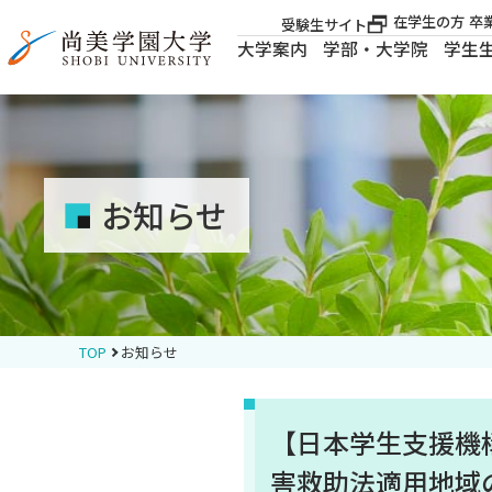
在学生の方
卒
受験生サイト
大学案内
学部・大学院
学生
大学案内
大学案内
お知らせ
学部・大学院
学生生活
TOP
お知らせ
就職・資格
【日本学生支援機
入試案内
害救助法適用地域