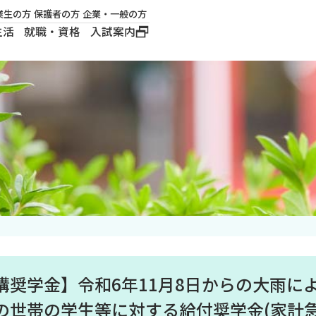
業生の方
保護者の方
企業・一般の方
生活
就職・資格
入試案内
大学概要
学長メッセージ
建学の精神
沿革
ロゴマーク・公式キ
ャラクター
構奨学金】令和6年11月8日からの大雨に
の世帯の学生等に対する給付奨学金(家計急