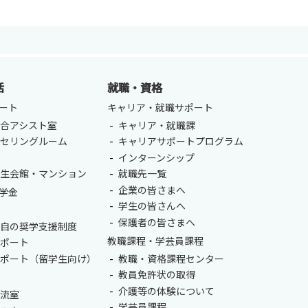
活
就職・資格
ート
キャリア・就職サポート
合アシスト室
キャリア・就職課
ンセリングルーム
キャリアサポートプログラム
室
インターンシップ
ENGLISH
学生会館・マンション
就職先一覧
方
企業の皆さまへ
学金
学生の皆さんへ
総合認証基盤システム（要ログイン）
保護者の皆さまへ
独自の奨学支援制度
教職課程・学芸員課程
サポート
サポート（留学生向け）
教職・資格課程センター
教員免許状の取得
介護等の体験について
交流室
学芸員課程