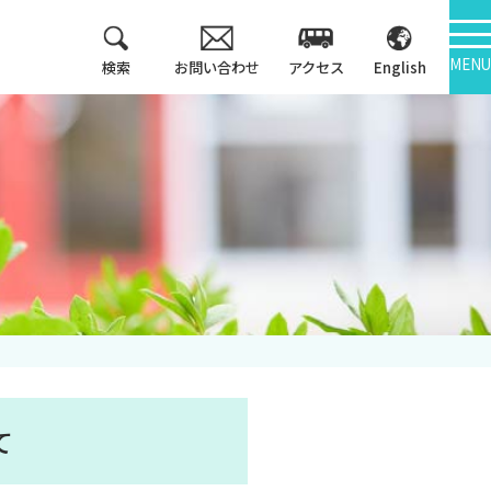
MENU
検索
お問い合わせ
アクセス
English
教育方針
情報公開
3つのポリシー
大学機関別認証評価
アセスメントポリシ
ー
内部質保証
カリキュラム・マッ
中期計画
プ等
キャンパス紹介
て