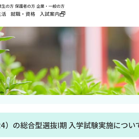
業生の方
保護者の方
企業・一般の方
生活
就職・資格
入試案内
大学概要
学長メッセージ
建学の精神
沿革
ロゴマーク・公式キ
ャラクター
24）の総合型選抜Ⅰ期 入学試験実施につい