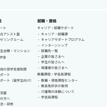
活
就職・資格
ート
キャリア・就職サポート
合アシスト室
キャリア・就職課
ンセリングルーム
キャリアサポートプログラム
ENGLISH
方
室
インターンシップ
学生会館・マンション
就職先一覧
総合認証基盤システム（要ログイン）
企業の皆さまへ
学金
学生の皆さんへ
保護者の皆さまへ
独自の奨学支援制度
教職課程・学芸員課程
サポート
サポート（留学生向け）
教職・資格課程センター
教員免許状の取得
介護等の体験について
交流室
学芸員課程
生の方へ
交流・研修