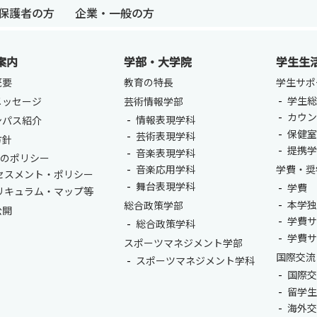
保護者の方
企業・一般の方
案内
学部・大学院
学生生
概要
教育の特長
学生サポ
学生総
メッセージ
芸術情報学部
カウ
情報表現学科
ンパス紹介
卒業生の方
保護者の方
企業・一般の
保健
芸術表現学科
方針
提携
音楽表現学科
つのポリシー
音楽応用学科
学費・奨
セスメント・ポリシー
舞台表現学科
学費
リキュラム・マップ等
本学
総合政策学部
公開
学費
総合政策学科
学費
スポーツマネジメント学部
国際交流
スポーツマネジメント学科
国際
留学
海外