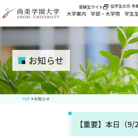
在学生の方
卒
受験生サイト
大学案内
学部・大学院
学生
大学案内
大学案内
お知らせ
学部・大学院
学生生活
TOP
お知らせ
就職・資格
【重要】本日（9/
入試案内