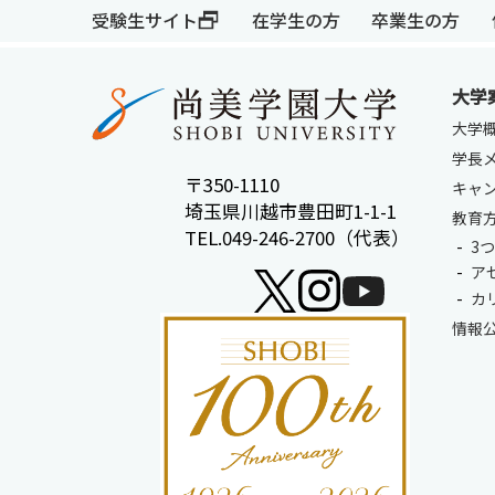
受験生サイト
在学生の方
卒業生の方
大学
大学
学長
〒350-1110
キャ
受験生サイト
在学生の方
埼玉県川越市豊田町1-1-1
教育
TEL.049-246-2700（代表）
3
ア
カ
情報