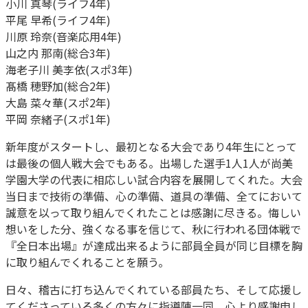
小川 真琴(ライフ4年)
平尾 早希(ライフ4年)
川原 玲奈(音楽応用4年)
山之内 那南(総合3年)
海老子川 美李依(スポ3年)
髙橋 穂野加(総合2年)
大島 菜々華(スポ2年)
平岡 奈緒子(スポ1年)
新年度がスタートし、最初となる大会であり4年生にとって
は最後の個人戦大会でもある。出場した選手1人1人が尚美
学園大学の代表に相応しい試合内容を展開してくれた。大会
当日まで技術の準備、心の準備、道具の準備、全てにおいて
誠意を以って取り組んでくれたことは感謝に尽きる。悔しい
想いをした分、強くなる事を信じて、秋に行われる団体戦で
『全日本出場』が達成出来るように部員全員が同じ目標を胸
に取り組んでくれることを願う。
日々、稽古に打ち込んでくれている部員たち、そして応援し
てくださっている多くの方々に指導陣一同、心より感謝申し