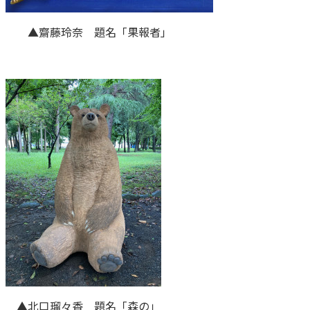
▲齋藤玲奈 題名「果報者」
▲北口瑠々香 題名「森の」