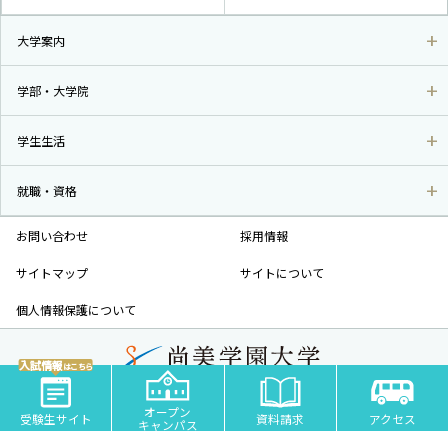
大学案内
学部・大学院
学生生活
就職・資格
お問い合わせ
採用情報
サイトマップ
サイトについて
個人情報保護について
入試情報
はこちら
尚美学園大学 - 芸術・スポーツ・社会科学の私立大学 | 埼玉県川越市
オープン
COPYRIGHT© SHOBI UNIVERSITY JAPAN ALL RIGHTS RESERVED.
受験生サイト
資料請求
アクセス
キャンパス