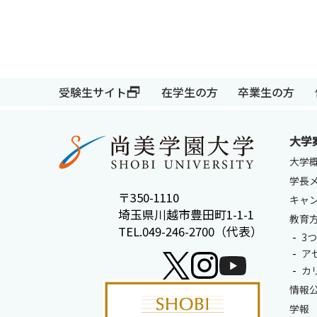
受験生サイト
在学生の方
受験生サイト
在学生の方
卒業生の方
大学
大学
学長
〒350-1110
キャ
埼玉県川越市豊田町1-1-1
教育
TEL.049-246-2700（代表）
3
ア
カ
情報
学報