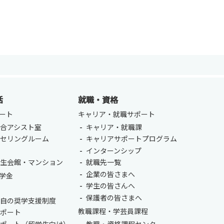
ENGLISH
方
総合認証基盤システム（要ログイン）
活
就職・資格
ート
キャリア・就職サポート
合アシスト室
キャリア・就職課
ンセリングルーム
キャリアサポートプログラム
室
インターンシップ
学生会館・マンション
就職先一覧
企業の皆さまへ
学金
学生の皆さんへ
保護者の皆さまへ
独自の奨学支援制度
教職課程・学芸員課程
サポート
サポート（留学生向け）
教職・資格課程センター