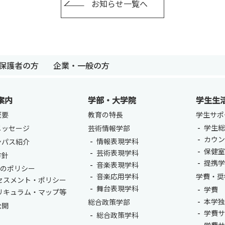
お知らせ一覧へ
卒業生の方
保護者の方
企業・一般の
保護者の方
企業・一般の方
案内
学部・大学院
学生生
概要
教育の特長
学生サポ
学生総
メッセージ
芸術情報学部
カウ
情報表現学科
ンパス紹介
保健
芸術表現学科
方針
提携
音楽表現学科
つのポリシー
音楽応用学科
学費・奨
セスメント・ポリシー
舞台表現学科
学費
リキュラム・マップ等
本学
総合政策学部
公開
学費
総合政策学科
学費