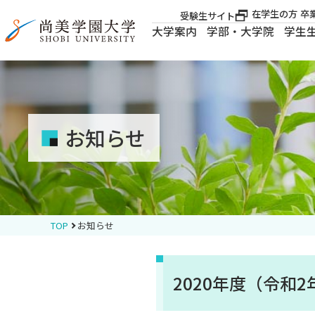
在学生の方
卒
受験生サイト
大学案内
学部・大学院
学生
大学案内
大学案内
お知らせ
学部・大学院
学生生活
TOP
お知らせ
就職・資格
2020年度（令和
入試案内