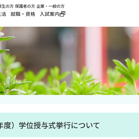
業生の方
保護者の方
企業・一般の方
生活
就職・資格
入試案内
大学概要
学長メッセージ
建学の精神
沿革
ロゴマーク・公式キ
ャラクター
2年度）学位授与式挙行について