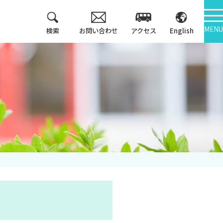
MENU
検索
お問い合わせ
アクセス
English
教育方針
情報公開
3つのポリシー
学報
アセスメントポリシ
ー
大学機関別認証評価
カリキュラム・マッ
内部質保証
プ等
中期計画
キャンパス紹介