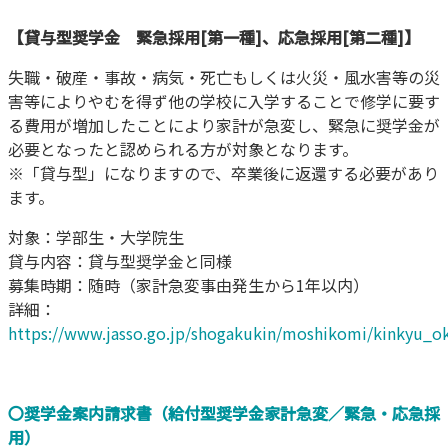
【貸与型奨学金 緊急採用[第一種]、応急採用[第二種]】
失職・破産・事故・病気・死亡もしくは火災・風水害等の災
害等によりやむを得ず他の学校に入学することで修学に要す
る費用が増加したことにより家計が急変し、緊急に奨学金が
必要となったと認められる方が対象となります。
※「貸与型」になりますので、卒業後に返還する必要があり
ます。
対象：学部生・⼤学院生
貸与内容：貸与型奨学金と同様
募集時期：随時（家計急変事由発生から1年以内）
詳細：
https://www.jasso.go.jp/shogakukin/moshikomi/kinkyu_o
〇奨学金案内請求書（給付型奨学金家計急変／緊急・応急採
用）