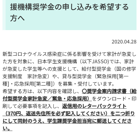
援機構奨学金の申し込みを希望する
方へ
2020.04.28
新型コロナウイルス感染症に係る影響を受けて家計が急変し
た方
を対象に、日本学生支援機構（以下JASSO)では、家計
が急変した学生等への支援として、給付型奨学金（国の修学
支援制度 家計急変）や、貸与型奨学金（緊急採用[第一
種]・応急採用[第二種]）を募集・受付しています。
希望する方は、以下内容を確認し、
〇奨学金案内請求書（給
付型奨学金家計急変／緊急・応急採用）
をダウンロード・印
刷して必要事項を記入し、
返信用のレターパックライト
（370円、返送先住所を必ず記入してください）を二つ折り
にして同封のうえ、学生課奨学金担当宛に郵送してくださ
い。