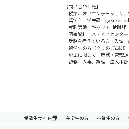
【問い合わせ先】
授業、オリエンテーション、学内Ｌ
奨学金 学生課 gakusei-ml@s.s
就職活動 キャリア･就職課 career
図書資料 メディアセンター事務課 kg
受験を考えている方 入試・広報課 in
留学生の方（全てのご質問） 国際交流
施設に関して 庶務・管理課 shomuk
総務、人事、経理 法人本部 general
受験生サイト
在学生の方
卒業生の方