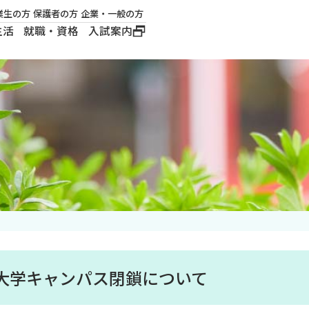
業生の方
保護者の方
企業・一般の方
生活
就職・資格
入試案内
大学概要
学長メッセージ
建学の精神
沿革
ロゴマーク・公式キ
ャラクター
大学キャンパス閉鎖について