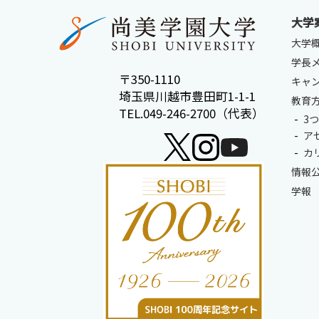
受験生サイト
在学生の方
大学
大学
学長
〒350-1110
キャ
埼玉県川越市豊田町1-1-1
教育
TEL.049-246-2700（代表）
3
ア
カ
情報
学報