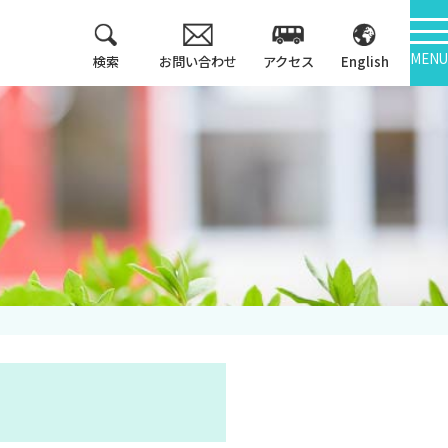
MENU
検索
お問い合わせ
アクセス
English
教育方針
情報公開
3つのポリシー
学報
アセスメントポリシ
ー
大学機関別認証評価
カリキュラム・マッ
内部質保証
プ等
中期計画
キャンパス紹介