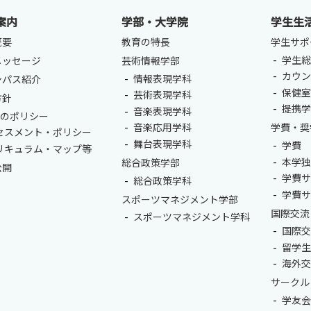
卒業生の方
保護者の方
企業・一般の
案内
学部・大学院
学生生
概要
教育の特長
学生サポ
学生総
メッセージ
芸術情報学部
カウ
情報表現学科
ンパス紹介
保健
芸術表現学科
方針
提携
音楽表現学科
つのポリシー
音楽応用学科
学費・奨
セスメント・ポリシー
舞台表現学科
学費
リキュラム・マップ等
本学
総合政策学部
公開
学費
総合政策学科
学費
スポーツマネジメント学部
国際交流
スポーツマネジメント学科
国際
留学
海外
サークル
学友