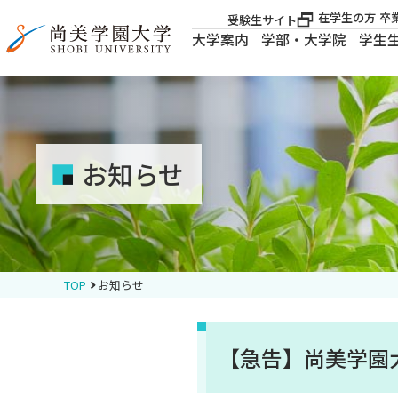
在学生の方
卒
受験生サイト
大学案内
学部・大学院
学生
大学案内
大学案内
お知らせ
学部・大学院
学生生活
TOP
お知らせ
就職・資格
【急告】尚美学園
入試案内