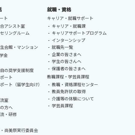
ENGLISH
方
活
就職・資格
ート
キャリア・就職サポート
総合認証基盤システム（要ログイン）
合アシスト室
キャリア・就職課
ンセリングルーム
キャリアサポートプログラム
室
インターンシップ
学生会館・マンション
就職先一覧
企業の皆さまへ
学金
学生の皆さんへ
保護者の皆さまへ
独自の奨学支援制度
教職課程・学芸員課程
サポート
サポート（留学生向け）
教職・資格課程センター
教員免許状の取得
介護等の体験について
交流室
学芸員課程
生の方へ
交流・研修
会・尚美祭実行委員会