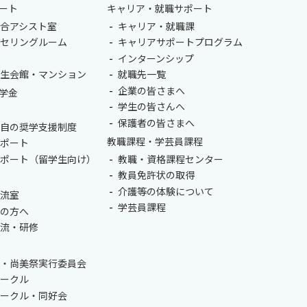
ート
キャリア・就職サポート
合アシスト室
キャリア・就職課
ンセリングルーム
キャリアサポートプログラム
室
インターンシップ
学生会館・マンション
就職先一覧
企業の皆さまへ
学金
学生の皆さんへ
保護者の皆さまへ
独自の奨学支援制度
教職課程・学芸員課程
サポート
サポート（留学生向け）
教職・資格課程センター
教員免許状の取得
介護等の体験について
交流室
学芸員課程
生の方へ
交流・研修
会・尚美祭実行委員会
サークル
サークル・同好会