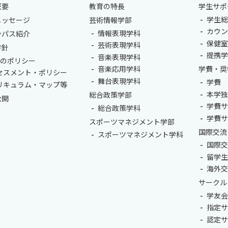
概要
教育の特長
学生サポ
学生総
メッセージ
芸術情報学部
カウ
情報表現学科
ンパス紹介
保健
芸術表現学科
方針
提携
音楽表現学科
つのポリシー
音楽応用学科
学費・奨
セスメント・ポリシー
舞台表現学科
学費
リキュラム・マップ等
本学
総合政策学部
公開
学費
総合政策学科
学費
スポーツマネジメント学部
国際交流
スポーツマネジメント学科
国際
留学
海外
サークル
学友
指定
認定