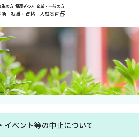
業生の方
保護者の方
企業・一般の方
生活
就職・資格
入試案内
大学概要
学長メッセージ
建学の精神
沿革
ロゴマーク・公式キ
ャラクター
・イベント等の中止について