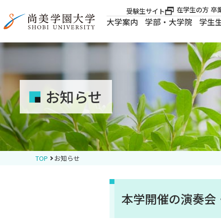
在学生の方
卒
受験生サイト
大学案内
学部・大学院
学生
大学案内
大学案内
お知らせ
学部・大学院
学生生活
TOP
お知らせ
就職・資格
本学開催の演奏会
入試案内