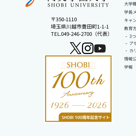
大学
学長
〒350-1110
キャ
埼玉県川越市豊田町1-1-1
教育
TEL.049-246-2700（代表）
3
ア
カ
情報
学報