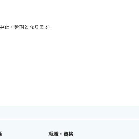
中止・延期となります。
ENGLISH
方
活
就職・資格
総合認証基盤システム（要ログイン）