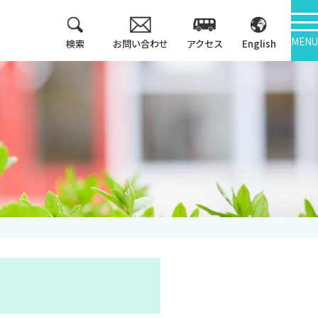
MENU
検索
お問い合わせ
アクセス
English
教育方針
情報公開
3つのポリシー
学報
アセスメントポリシ
ー
大学機関別認証評価
カリキュラム・マッ
内部質保証
プ等
中期計画
キャンパス紹介