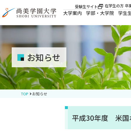
在学生の方
卒
受験生サイト
大学案内
学部・大学院
学生
大学案内
大学案内
お知らせ
学部・大学院
学生生活
TOP
お知らせ
就職・資格
平成30年度 米
入試案内