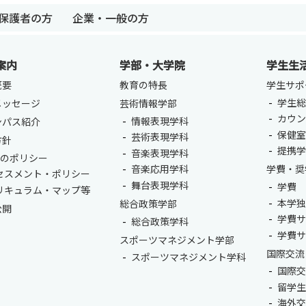
保護者の方
企業・一般の方
案内
学部・大学院
学生生
概要
教育の特長
学生サポ
学生総
メッセージ
芸術情報学部
カウ
情報表現学科
ンパス紹介
卒業生の方
保護者の方
企業・一般の
保健
芸術表現学科
方針
提携
音楽表現学科
つのポリシー
音楽応用学科
学費・奨
セスメント・ポリシー
舞台表現学科
学費
リキュラム・マップ等
本学
総合政策学部
公開
学費
総合政策学科
学費
スポーツマネジメント学部
国際交流
スポーツマネジメント学科
国際
留学
海外