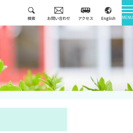
MENU
検索
お問い合わせ
アクセス
English
教育方針
情報公開
3つのポリシー
大学機関別認証評価
アセスメントポリシ
ー
内部質保証
カリキュラム・マッ
中期計画
プ等
キャンパス紹介