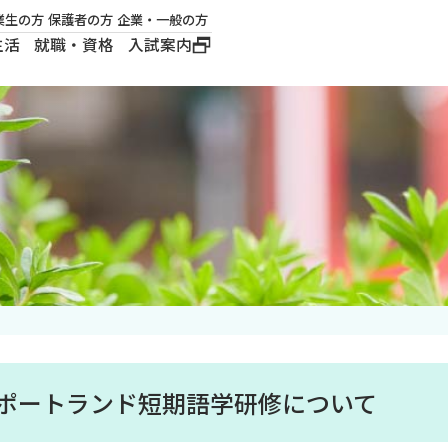
業生の方
保護者の方
企業・一般の方
生活
就職・資格
入試案内
大学概要
学長メッセージ
建学の精神
沿革
ロゴマーク・公式キ
ャラクター
国ポートランド短期語学研修について