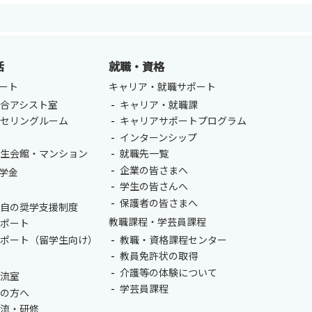
活
就職・資格
ート
キャリア・就職サポート
合アシスト室
キャリア・就職課
ンセリングルーム
キャリアサポートプログラム
ENGLISH
方
室
インターンシップ
学生会館・マンション
就職先一覧
総合認証基盤システム（要ログイン）
企業の皆さまへ
学金
学生の皆さんへ
保護者の皆さまへ
独自の奨学支援制度
教職課程・学芸員課程
サポート
サポート（留学生向け）
教職・資格課程センター
教員免許状の取得
介護等の体験について
交流室
学芸員課程
生の方へ
交流・研修