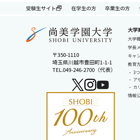
受験生サイト
在学生の方
卒業生の方
大学
大学
学長
〒350-1110
キャ
受験生サイト
在学生の方
埼玉県川越市豊田町1-1-1
教育
TEL.049-246-2700（代表）
3
ア
カ
情報