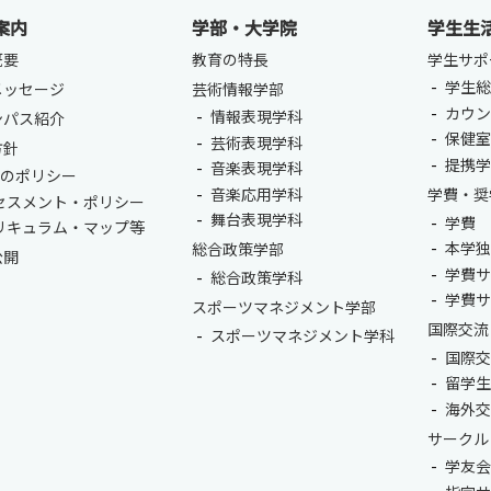
案内
学部・大学院
学生生
概要
教育の特長
学生サポ
学生
メッセージ
芸術情報学部
カウ
情報表現学科
ンパス紹介
保健
芸術表現学科
方針
提携
音楽表現学科
つのポリシー
音楽応用学科
学費・奨
セスメント・ポリシー
舞台表現学科
学費
リキュラム・マップ等
本学
総合政策学部
公開
学費
総合政策学科
学費
スポーツマネジメント学部
国際交流
スポーツマネジメント学科
国際
留学
海外
サークル
学友