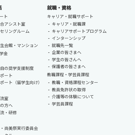
総合認証基盤システム（要ログイン）
活
就職・資格
ート
キャリア・就職サポート
総合アシスト室
キャリア・就職課
ンセリングルーム
キャリアサポートプログラム
室
インターンシップ
学生会館・マンション
就職先一覧
企業の皆さまへ
学金
学生の皆さんへ
保護者の皆さまへ
独自の奨学支援制度
教職課程・学芸員課程
サポート
サポート（留学生向け）
教職・資格課程センター
教員免許状の取得
介護等の体験について
交流室
学芸員課程
生の方へ
交流・研修
会・尚美祭実行委員会