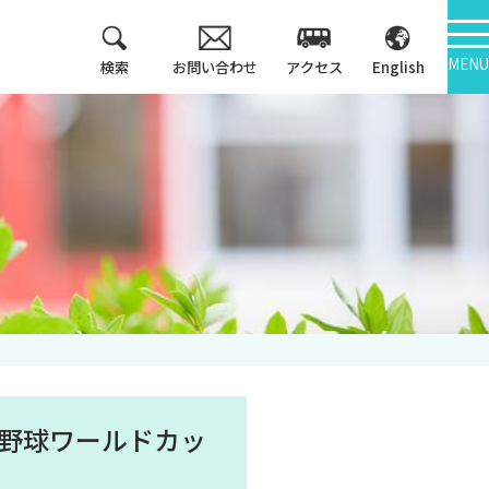
MENU
検索
お問い合わせ
アクセス
English
教育方針
情報公開
3つのポリシー
大学機関別認証評価
アセスメントポリシ
ー
内部質保証
カリキュラム・マッ
中期計画
プ等
キャンパス紹介
女子野球ワールドカッ