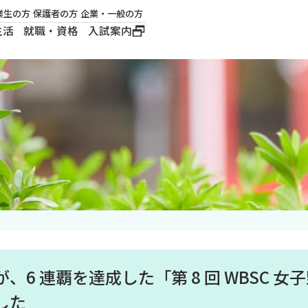
業生の方
保護者の方
企業・一般の方
生活
就職・資格
入試案内
大学概要
学長メッセージ
建学の精神
沿革
ロゴマーク・公式キ
ャラクター
、6 連覇を達成した「第 8 回 WBSC 
した