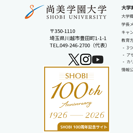
大学
大学
学長
〒350-1110
キャ
埼玉県川越市豊田町1-1-1
教育
TEL.049-246-2700（代表）
3
ア
カ
情報