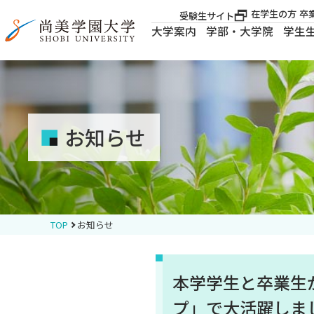
在学生の方
卒
受験生サイト
大学案内
学部・大学院
学生
大学案内
大学案内
お知らせ
学部・大学院
学生生活
TOP
お知らせ
就職・資格
本学学生と卒業生が
入試案内
プ」で大活躍しま