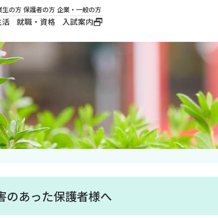
業生の方
保護者の方
企業・一般の方
生活
就職・資格
入試案内
大学概要
学長メッセージ
建学の精神
沿革
ロゴマーク・公式キ
ャラクター
害のあった保護者様へ