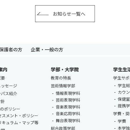
お知らせ一覧へ
保護者の方
企業・一般の方
案内
学部・大学院
学生生
概要
教育の特長
学生サポ
卒業生の方
保護者の方
企業・一般の
学生総
メッセージ
芸術情報学部
カウ
情報表現学科
ンパス紹介
保健
芸術表現学科
方針
提携
音楽表現学科
つのポリシー
音楽応用学科
学費・奨
セスメント・ポリシー
舞台表現学科
学費
リキュラム・マップ等
本学
総合政策学部