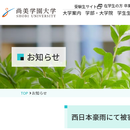
在学生の方
卒
受験生サイト
大学案内
学部・大学院
学生
大学案内
大学案内
お知らせ
学部・大学院
学生生活
TOP
お知らせ
就職・資格
西日本豪雨にて被
入試案内