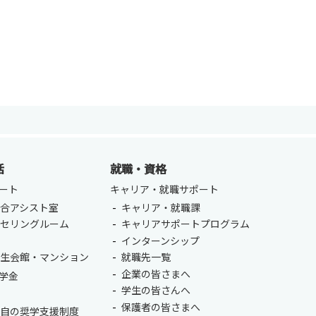
活
就職・資格
ENGLISH
ート
キャリア・就職サポート
方
合アシスト室
キャリア・就職課
ンセリングルーム
キャリアサポートプログラム
総合認証基盤システム（要ログイン）
室
インターンシップ
学生会館・マンション
就職先一覧
企業の皆さまへ
学金
学生の皆さんへ
保護者の皆さまへ
独自の奨学支援制度