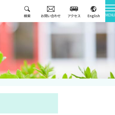
MENU
検索
お問い合わせ
アクセス
English
教育方針
情報公開
3つのポリシー
大学機関別認証評価
アセスメントポリシ
ー
内部質保証
カリキュラム・マッ
中期計画
プ等
キャンパス紹介