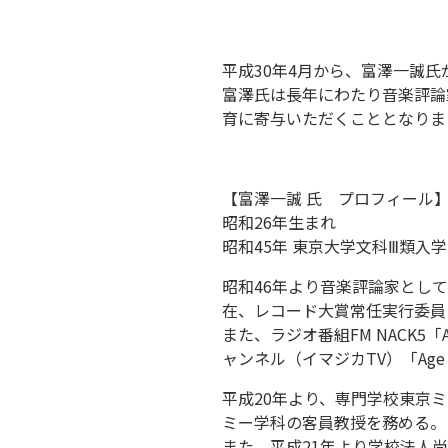
平成30年4月から、富澤一誠
富澤氏は長年にわたり音楽評論
育に寄与いただくこととなりま
【富澤一誠 氏 プロフィール
昭和26年生まれ
昭和45年 東京大学文科Ⅲ類入
昭和46年より音楽評論家とし
在、レコード大賞常任実行委員
また、ラジオ番組FM NACK5
ャンネル（イマジカTV）「Age
平成20年より、専門学校東京
ミー学科の客員教授を務める。
また、平成21年より学校法人尚