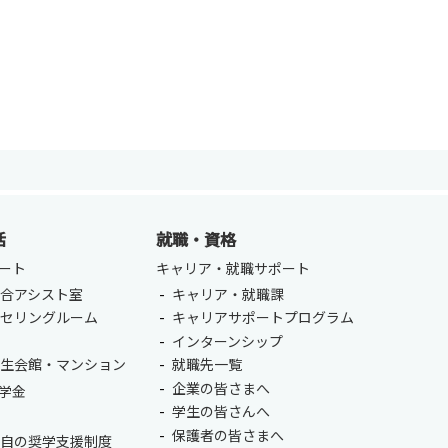
ENGLISH
方
総合認証基盤システム（要ログイン）
活
就職・資格
ート
キャリア・就職サポート
合アシスト室
キャリア・就職課
ンセリングルーム
キャリアサポートプログラム
室
インターンシップ
学生会館・マンション
就職先一覧
企業の皆さまへ
学金
学生の皆さんへ
保護者の皆さまへ
独自の奨学支援制度