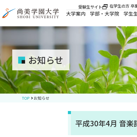
在学生の方
卒
受験生サイト
大学案内
学部・大学院
学生
大学案内
大学案内
お知らせ
学部・大学院
学生生活
TOP
お知らせ
就職・資格
平成30年4月 音
入試案内