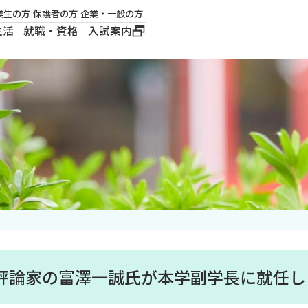
業生の方
保護者の方
企業・一般の方
生活
就職・資格
入試案内
大学概要
学長メッセージ
建学の精神
沿革
ロゴマーク・公式キ
ャラクター
楽評論家の富澤一誠氏が本学副学長に就任