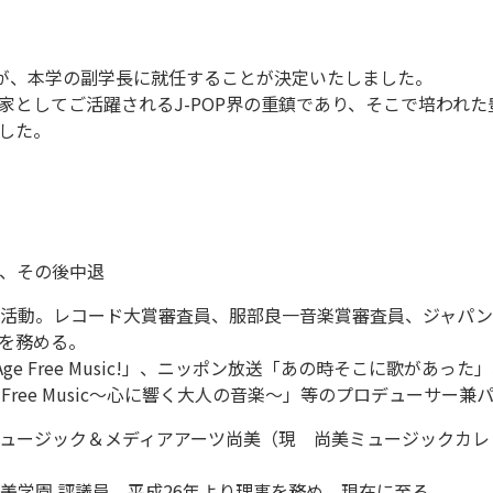
氏が、本学の副学長に就任することが決定いたしました。
家としてご活躍されるJ-POP界の重鎮であり、そこで培われ
した。
】
学、その後中退
て活動。レコード大賞審査員、服部良一音楽賞審査員、ジャパ
を務める。
「Age Free Music!」、ニッポン放送「あの時そこに歌があ
 Free Music～心に響く大人の音楽～」等のプロデューサー
ミュージック＆メディアアーツ尚美（現 尚美ミュージックカ
美学園 評議員、平成26年より理事を務め、現在に至る。