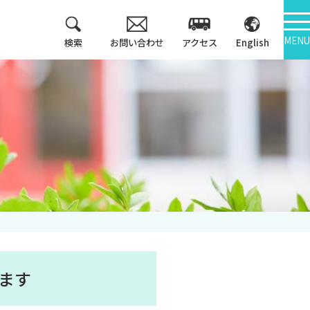
MENU
検索
お問い合わせ
アクセス
English
教育方針
情報公開
3つのポリシー
大学機関別認証評価
アセスメントポリシ
ー
内部質保証
カリキュラム・マッ
中期計画
プ等
キャンパス紹介
します