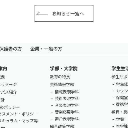
お知らせ一覧へ
卒業生の方
保護者の方
企業・一般の
保護者の方
企業・一般の方
案内
学部・大学院
学生生
概要
教育の特長
学生サポ
学生総
メッセージ
芸術情報学部
カウ
情報表現学科
ンパス紹介
保健
芸術表現学科
方針
提携
音楽表現学科
つのポリシー
音楽応用学科
学費・奨
セスメント・ポリシー
舞台表現学科
学費
リキュラム・マップ等
本学
総合政策学部