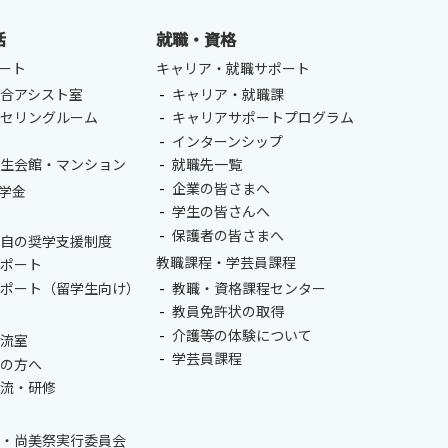
活
就職・資格
ート
キャリア・就職サポート
合アシスト室
キャリア・就職課
ンセリングルーム
キャリアサポートプログラム
室
インターンシップ
ENGLISH
方
学生会館・マンション
就職先一覧
企業の皆さまへ
学金
総合認証基盤システム（要ログイン）
学生の皆さんへ
保護者の皆さまへ
独自の奨学支援制度
教職課程・学芸員課程
サポート
サポート（留学生向け）
教職・資格課程センター
教員免許状の取得
介護等の体験について
交流室
学芸員課程
生の方へ
交流・研修
会・尚美祭実行委員会