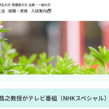
業生の方
保護者の方
企業・一般の方
生活
就職・資格
入試案内
大学概要
学長メッセージ
建学の精神
沿革
ロゴマーク・公式キ
ャラクター
木昌之教授がテレビ番組（NHKスペシャル