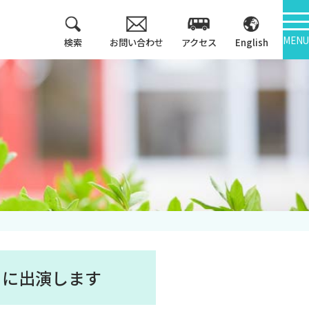
MENU
検索
お問い合わせ
アクセス
English
教育方針
情報公開
3つのポリシー
大学機関別認証評価
アセスメントポリシ
ー
内部質保証
カリキュラム・マッ
中期計画
プ等
キャンパス紹介
）に出演します