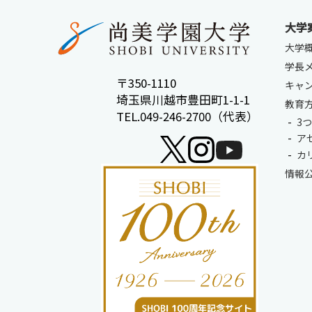
大学
大学
学長
〒350-1110
キャ
埼玉県川越市豊田町1-1-1
教育
受験生サイト
在学生の方
TEL.049-246-2700（代表）
3
ア
カ
情報