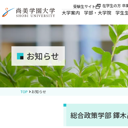
在学生の方
卒
受験生サイト
大学案内
学部・大学院
学生
大学案内
大学案内
お知らせ
学部・大学院
学生生活
TOP
お知らせ
就職・資格
総合政策学部 鐸
入試案内