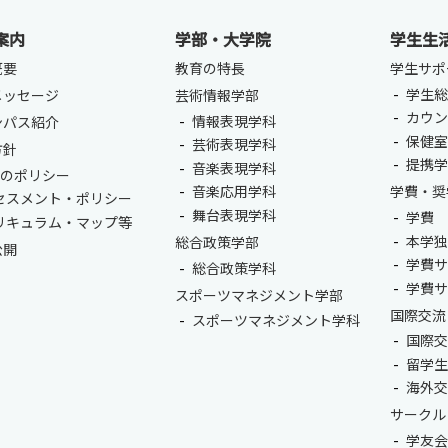
案内
学部・大学院
学生生
概要
教育の特長
学生サポ
学生総
メッセージ
芸術情報学部
カウ
情報表現学科
ンパス紹介
保健
芸術表現学科
方針
卒業生の方
保護者の方
企業・一般の
提携
音楽表現学科
つのポリシー
音楽応用学科
学費・奨
セスメント・ポリシー
舞台表現学科
学費
リキュラム・マップ等
本学
総合政策学部
公開
学費
総合政策学科
学費
スポーツマネジメント学部
国際交流
スポーツマネジメント学科
国際
留学
海外
サークル
学友