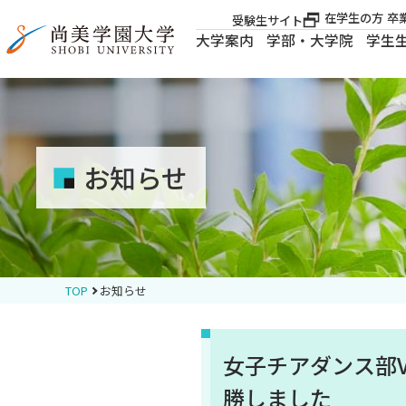
在学生の方
卒
受験生サイト
大学案内
学部・大学院
学生
大学案内
大学案内
お知らせ
学部・大学院
学生生活
TOP
お知らせ
就職・資格
女子チアダンス部V
入試案内
勝しました