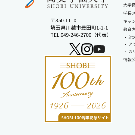
大学
学長
〒350-1110
キャ
埼玉県川越市豊田町1-1-1
教育
TEL.049-246-2700（代表）
3
ア
カ
情報