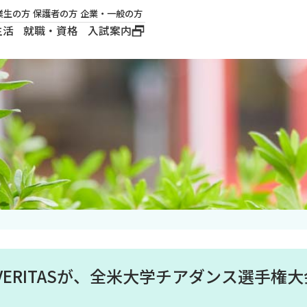
業生の方
保護者の方
企業・一般の方
生活
就職・資格
入試案内
大学概要
学長メッセージ
建学の精神
沿革
ロゴマーク・公式キ
ャラクター
ERITASが、全米大学チアダンス選手権