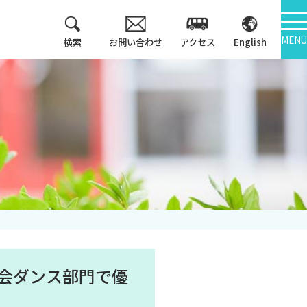
MENU
検索
お問い合わせ
アクセス
English
教育方針
情報公開
3つのポリシー
大学機関別認証評価
アセスメントポリシ
ー
内部質保証
カリキュラム・マッ
中期計画
プ等
キャンパス紹介
大会ダンス部門で優