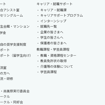
ート
キャリア・就職サポート
合アシスト室
キャリア・就職課
ンセリングルーム
キャリアサポートプログラム
室
インターンシップ
学生会館・マンション
就職先一覧
企業の皆さまへ
学金
学生の皆さんへ
保護者の皆さまへ
独自の奨学支援制度
教職課程・学芸員課程
サポート
サポート（留学生向け）
教職・資格課程センター
教員免許状の取得
介護等の体験について
交流室
学芸員課程
生の方へ
交流・研修
会・尚美祭実行委員会
サークル
サークル・同好会