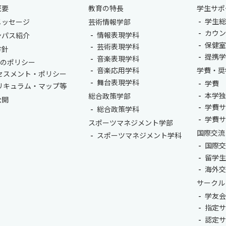
概要
教育の特長
学生サポ
学生総
メッセージ
芸術情報学部
カウ
情報表現学科
ンパス紹介
保健
芸術表現学科
方針
提携
音楽表現学科
つのポリシー
音楽応用学科
学費・奨
セスメント・ポリシー
舞台表現学科
学費
リキュラム・マップ等
本学
総合政策学部
公開
学費
総合政策学科
学費
スポーツマネジメント学部
国際交流
スポーツマネジメント学科
国際
留学
海外
サークル
学友
指定
認定