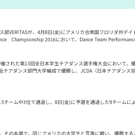
VERITASが、4月8日(金)にアメリカ合衆国フロリダ州デイ
 Dance Championship 2016において、Dance Team Perf
に開催された第13回全日本学生チアダンス選手権大会において、
同大会チアダンス部門大学編成で優勝し、JCDA（日本チアダン
、15チーム中3位で通過し、8日(金)に予選を通過した9チーム
。その本場で、同じアメリカの大学生と互角に戦い、優勝する