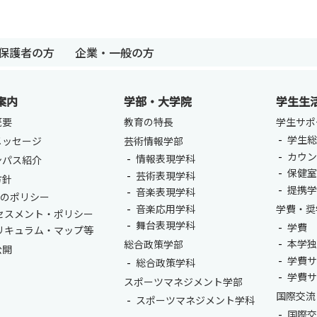
保護者の方
企業・一般の方
卒業生の方
保護者の方
企業・一般の
案内
学部・大学院
学生生
概要
教育の特長
学生サポ
学生総
メッセージ
芸術情報学部
カウ
情報表現学科
ンパス紹介
保健
芸術表現学科
方針
提携
音楽表現学科
つのポリシー
音楽応用学科
学費・奨
セスメント・ポリシー
舞台表現学科
学費
リキュラム・マップ等
本学
総合政策学部
公開
学費
総合政策学科
学費
スポーツマネジメント学部
国際交流
スポーツマネジメント学科
国際