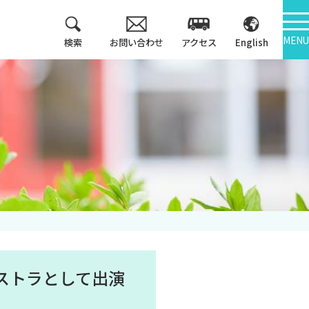
MENU
検索
お問い合わせ
アクセス
English
教育方針
情報公開
3つのポリシー
大学機関別認証評価
アセスメントポリシ
ー
内部質保証
カリキュラム・マッ
中期計画
プ等
キャンパス紹介
ストラとして出演