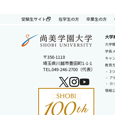
受験生サイト
在学生の方
卒業生の方
受験生サイト
在学生の方
大学
大学
学長
〒350-1110
キャ
埼玉県川越市豊田町1-1-1
教育
TEL.049-246-2700（代表）
3
ア
カ
情報