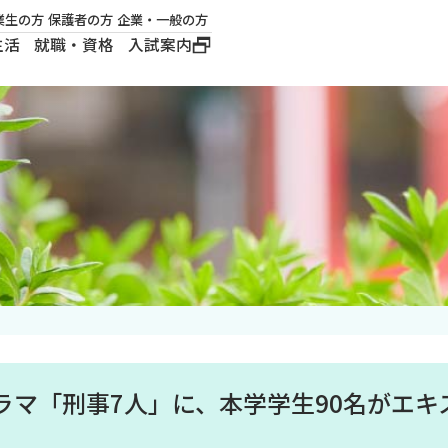
業生の方
保護者の方
企業・一般の方
生活
就職・資格
入試案内
大学概要
学長メッセージ
建学の精神
沿革
ロゴマーク・公式キ
ャラクター
ラマ「刑事7人」に、本学学生90名がエキ