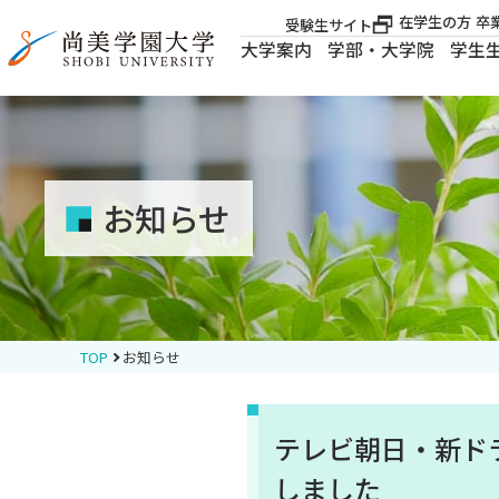
在学生の方
卒
受験生サイト
大学案内
学部・大学院
学生
大学案内
大学案内
お知らせ
学部・大学院
学生生活
TOP
お知らせ
就職・資格
テレビ朝日・新ド
入試案内
しました