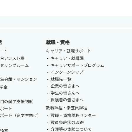
ENGLISH
方
総合認証基盤システム（要ログイン）
活
就職・資格
ート
キャリア・就職サポート
合アシスト室
キャリア・就職課
ンセリングルーム
キャリアサポートプログラム
室
インターンシップ
学生会館・マンション
就職先一覧
企業の皆さまへ
学金
学生の皆さんへ
保護者の皆さまへ
独自の奨学支援制度
教職課程・学芸員課程
サポート
サポート（留学生向け）
教職・資格課程センター
教員免許状の取得
介護等の体験について
交流室