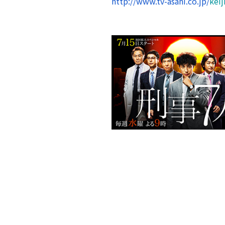
http://www.tv-asahi.co.jp/
keij