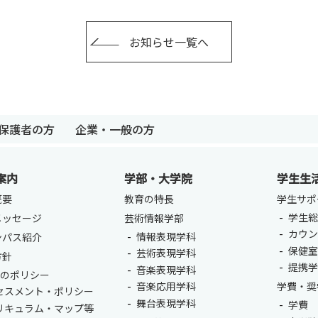
お知らせ一覧へ
保護者の方
企業・一般の方
案内
学部・大学院
学生生
卒業生の方
保護者の方
企業・一般の
概要
教育の特長
学生サポ
学生総
メッセージ
芸術情報学部
カウ
情報表現学科
ンパス紹介
保健
芸術表現学科
方針
提携
音楽表現学科
つのポリシー
音楽応用学科
学費・奨
セスメント・ポリシー
舞台表現学科
学費
リキュラム・マップ等