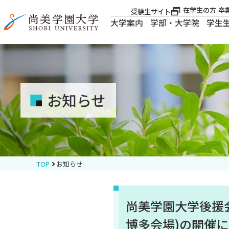
在学生の方
卒
受験生サイト
大学案内
学部・大学院
学生
大学案内
大学案内
お知らせ
学部・大学院
学生生活
TOP
お知らせ
就職・資格
尚美学園大学後援
入試案内
博多会場)の開催