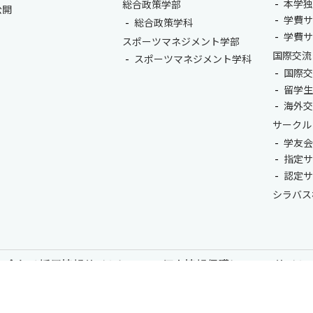
本学
総合政策学部
公開
学費
総合政策学科
学費
スポーツマネジメント学部
国際交流
スポーツマネジメント学科
国際
留学
海外
サークル
学友
指定
認定
シラバス
い合わせ
採用情報
サイトについて
個人情報保護について
サイト
尚美学園大学 - 芸術・スポーツ・社会科学の私立大学 | 埼玉県川越市
COPYRIGHT© SHOBI UNIVERSITY JAPAN ALL RIGHTS RESERVED.