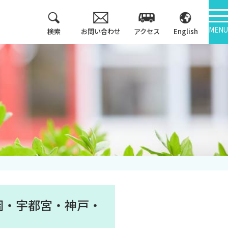
MENU
検索
お問い合わせ
アクセス
English
教育方針
情報公開
3つのポリシー
学報
アセスメントポリシ
ー
大学機関別認証評価
カリキュラム・マッ
内部質保証
プ等
中期計画
キャンパス紹介
岡・宇都宮・神戸・