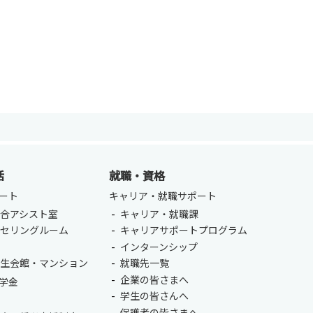
活
就職・資格
ENGLISH
方
ート
キャリア・就職サポート
合アシスト室
キャリア・就職課
総合認証基盤システム（要ログイン）
ンセリングルーム
キャリアサポートプログラム
室
インターンシップ
学生会館・マンション
就職先一覧
企業の皆さまへ
学金
学生の皆さんへ
保護者の皆さまへ