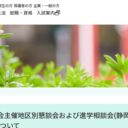
業生の方
保護者の方
企業・一般の方
生活
就職・資格
入試案内
大学概要
学長メッセージ
建学の精神
沿革
ロゴマーク・公式キ
ャラクター
会主催地区別懇談会および進学相談会(静
について