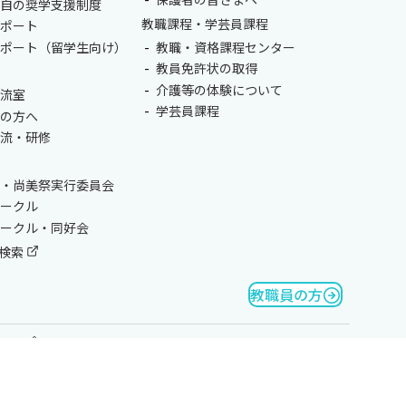
独自の奨学支援制度
教職課程・学芸員課程
サポート
サポート（留学生向け）
教職・資格課程センター
教員免許状の取得
介護等の体験について
交流室
学芸員課程
生の方へ
交流・研修
会・尚美祭実行委員会
サークル
サークル・同好会
検索
教職員の方
マップ