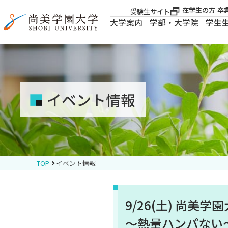
在学生の方
卒
受験生サイト
大学案内
学部・大学院
学生
大学案内
大学案内
イベント情報
学部・大学院
学生生活
TOP
イベント情報
就職・資格
9/26(土) 尚
入試案内
～熱量ハンパない