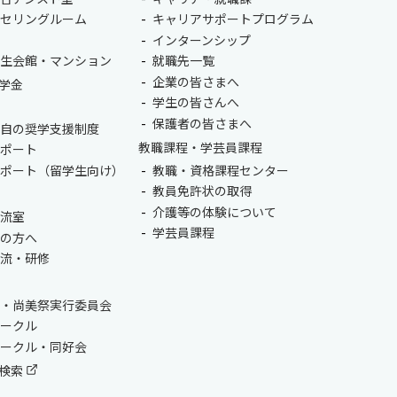
ンセリングルーム
キャリアサポートプログラム
室
インターンシップ
学生会館・マンション
就職先一覧
企業の皆さまへ
学金
学生の皆さんへ
保護者の皆さまへ
独自の奨学支援制度
教職課程・学芸員課程
サポート
サポート（留学生向け）
教職・資格課程センター
教員免許状の取得
介護等の体験について
交流室
学芸員課程
生の方へ
交流・研修
会・尚美祭実行委員会
サークル
サークル・同好会
検索