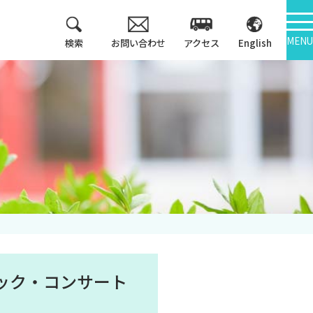
MENU
検索
お問い合わせ
アクセス
English
教育方針
情報公開
3つのポリシー
学報
アセスメントポリシ
ー
大学機関別認証評価
カリキュラム・マッ
内部質保証
プ等
中期計画
キャンパス紹介
シック・コンサート