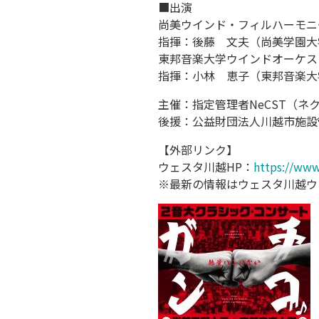
■出演
尚美ウインド・フィルハーモニ
指揮：後藤 文夫（尚美学園大
東邦音楽大学ウインドオーケス
指揮：小林 恵子（東邦音楽大
主催：指定管理者NeCST（ネ
後援：公益財団法人川越市施設
【外部リンク】
ウェスタ川越HP：
https://www
※最新の情報はウェスタ川越ウ