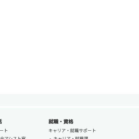
ENGLISH
方
総合認証基盤システム（要ログイン）
活
就職・資格
ート
キャリア・就職サポート
合アシスト室
キャリア・就職課