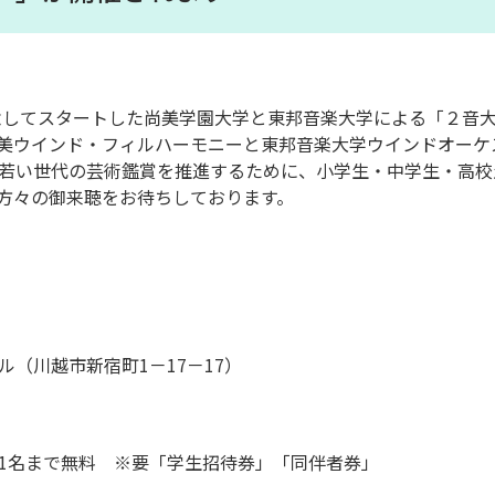
記念してスタートした尚美学園大学と東邦音楽大学による「２音
美ウインド・フィルハーモニーと東邦音楽大学ウインドオーケ
若い世代の芸術鑑賞を推進するために、小学生・中学生・高校
方々の御来聴をお待ちしております。
（川越市新宿町1－17－17）
1名まで無料 ※要「学生招待券」「同伴者券」