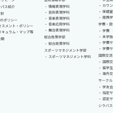
カウ
情報表現学科
ンパス紹介
保健
芸術表現学科
方針
提携
音楽表現学科
つのポリシー
音楽応用学科
学費・奨
セスメント・ポリシー
舞台表現学科
学費
リキュラム・マップ等
本学
総合政策学部
公開
学費
総合政策学科
学費
スポーツマネジメント学部
国際交流
スポーツマネジメント学科
国際
留学
海外
サークル
学友
指定
認定
シラバス