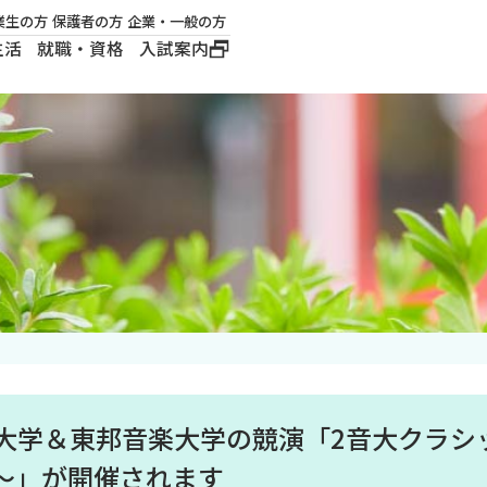
業生の方
保護者の方
企業・一般の方
生活
就職・資格
入試案内
大学概要
学長メッセージ
建学の精神
沿革
ロゴマーク・公式キ
ャラクター
美学園大学＆東邦音楽大学の競演「2音大クラ
～」が開催されます