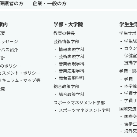
保護者の方
企業・一般の方
案内
学部・大学院
学生生
概要
教育の特長
学生サポ
学生総
メッセージ
芸術情報学部
カウ
情報表現学科
ンパス紹介
保健
芸術表現学科
方針
提携
音楽表現学科
つのポリシー
音楽応用学科
学費・奨
セスメント・ポリシー
舞台表現学科
学費
リキュラム・マップ等
本学
総合政策学部
公開
学費
総合政策学科
学費
スポーツマネジメント学部
国際交流
スポーツマネジメント学科
国際
留学
海外