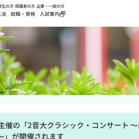
業生の方
保護者の方
企業・一般の方
生活
就職・資格
入試案内
大学概要
学長メッセージ
建学の精神
沿革
ロゴマーク・公式キ
ャラクター
市主催の「2音大クラシック・コンサート 
～」が開催されます