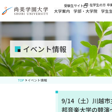
在学生の方
卒
受験生サイト
大学案内
学部・大学院
学生
大学案内
大学案内
イベント情報
学部・大学院
学生生活
TOP
イベント情報
就職・資格
9/14（土）川越
入試案内
邦音楽大学の競演