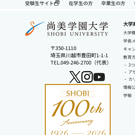
受験生サイト
在学生の方
卒業生の方
大学
大学
学長
〒350-1110
キャ
埼玉県川越市豊田町1-1-1
教育
TEL.049-246-2700（代表）
3
ア
カ
情報
学報