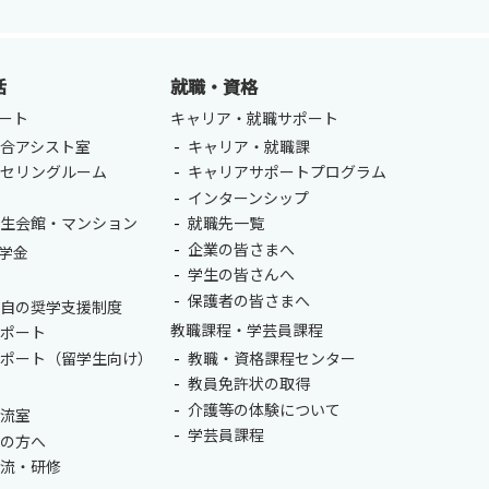
活
就職・資格
ート
キャリア・就職サポート
合アシスト室
キャリア・就職課
ンセリングルーム
キャリアサポートプログラム
室
インターンシップ
学生会館・マンション
就職先一覧
企業の皆さまへ
学金
学生の皆さんへ
保護者の皆さまへ
独自の奨学支援制度
教職課程・学芸員課程
サポート
サポート（留学生向け）
教職・資格課程センター
教員免許状の取得
介護等の体験について
交流室
学芸員課程
生の方へ
交流・研修