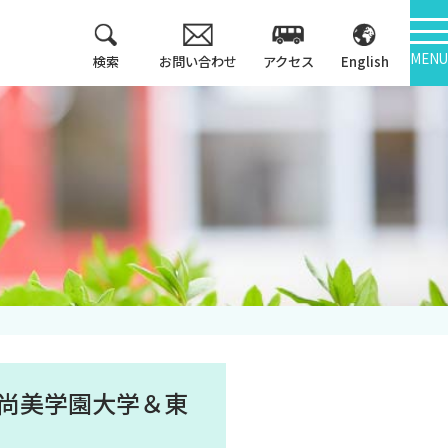
MENU
検索
お問い合わせ
アクセス
English
教育方針
情報公開
3つのポリシー
学報
アセスメントポリシ
ー
大学機関別認証評価
カリキュラム・マッ
内部質保証
プ等
中期計画
キャンパス紹介
～尚美学園大学＆東