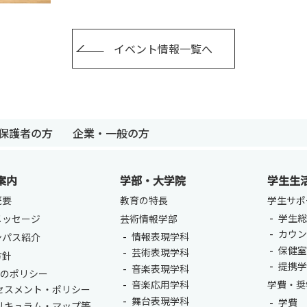
イベント情報一覧へ
保護者の方
企業・一般の方
案内
学部・大学院
学生生
卒業生の方
保護者の方
企業・一般の
概要
教育の特長
学生サポ
学生総
メッセージ
芸術情報学部
カウ
情報表現学科
ンパス紹介
保健
芸術表現学科
方針
提携
音楽表現学科
つのポリシー
音楽応用学科
学費・奨
セスメント・ポリシー
舞台表現学科
学費
リキュラム・マップ等