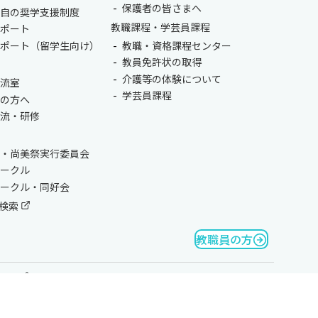
保護者の皆さまへ
独自の奨学支援制度
教職課程・学芸員課程
サポート
サポート（留学生向け）
教職・資格課程センター
教員免許状の取得
介護等の体験について
交流室
学芸員課程
生の方へ
交流・研修
会・尚美祭実行委員会
サークル
サークル・同好会
検索
教職員の方
マップ