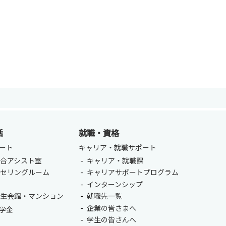
活
就職・資格
ENGLISH
方
ート
キャリア・就職サポート
合アシスト室
キャリア・就職課
総合認証基盤システム（要ログイン）
ンセリングルーム
キャリアサポートプログラム
室
インターンシップ
学生会館・マンション
就職先一覧
企業の皆さまへ
学金
学生の皆さんへ