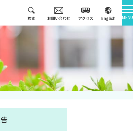
MENU
検索
お問い合わせ
アクセス
English
教育方針
情報公開
3つのポリシー
学報
アセスメントポリシ
ー
大学機関別認証評価
カリキュラム・マッ
内部質保証
プ等
中期計画
キャンパス紹介
報告