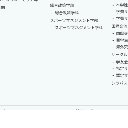
本学
総合政策学部
公開
学費
総合政策学科
学費
スポーツマネジメント学部
国際交流
スポーツマネジメント学科
国際
留学
海外
サークル
学友
指定
認定
シラバス
い合わせ
採用情報
サイトについて
個人情報保護について
サイト
尚美学園大学 - 芸術・スポーツ・社会科学の私立大学 | 埼玉県川越市