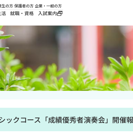
業生の方
保護者の方
企業・一般の方
生活
就職・資格
入試案内
大学概要
学長メッセージ
建学の精神
沿革
ロゴマーク・公式キ
ャラクター
ラシックコース「成績優秀者演奏会」開催