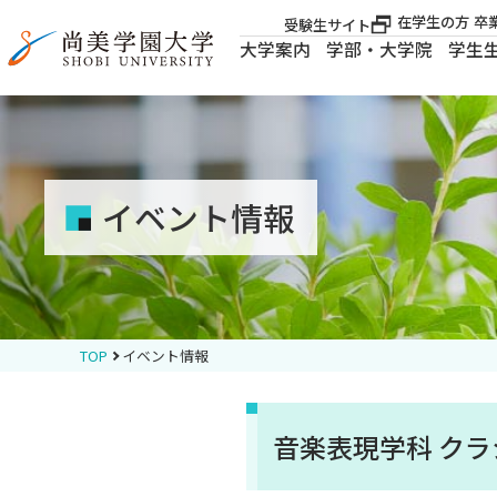
在学生の方
卒
受験生サイト
大学案内
学部・大学院
学生
大学案内
大学案内
イベント情報
学部・大学院
学生生活
TOP
イベント情報
就職・資格
音楽表現学科 ク
入試案内