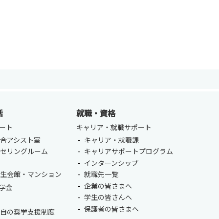
ENGLISH
方
総合認証基盤システム（要ログイン）
活
就職・資格
ート
キャリア・就職サポート
合アシスト室
キャリア・就職課
ンセリングルーム
キャリアサポートプログラム
室
インターンシップ
学生会館・マンション
就職先一覧
企業の皆さまへ
学金
学生の皆さんへ
保護者の皆さまへ
独自の奨学支援制度