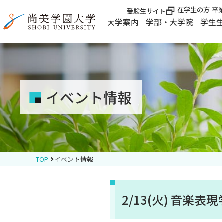
在学生の方
卒
受験生サイト
大学案内
学部・大学院
学生
大学案内
大学案内
イベント情報
学部・大学院
学生生活
TOP
イベント情報
就職・資格
2/13(火) 音
入試案内