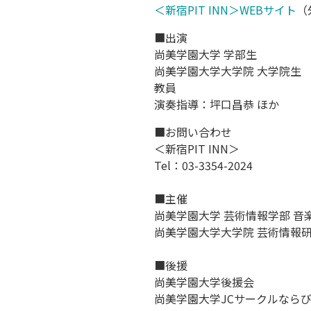
＜新宿PIT INN＞WEBサイト
（
■出演
尚美学園大学 学部生
尚美学園大学大学院 大学院生
教員
演奏指導：坪口昌恭 ほか
■お問い合わせ
＜新宿PIT INN＞
Tel：03-3354-2024
■主催
尚美学園大学 芸術情報学部 音
尚美学園大学大学院 芸術情報研
■後援
尚美学園大学後援会
尚美学園大学JCサークルならび