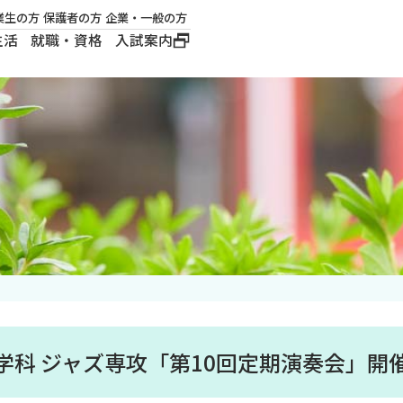
業生の方
保護者の方
企業・一般の方
生活
就職・資格
入試案内
大学概要
学長メッセージ
建学の精神
沿革
ロゴマーク・公式キ
ャラクター
楽表現学科 ジャズ専攻「第10回定期演奏会」