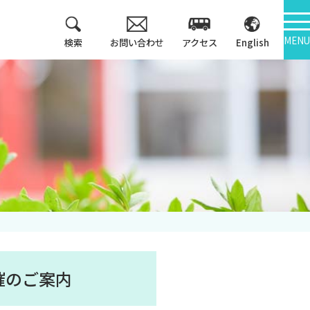
MENU
検索
お問い合わせ
アクセス
English
教育方針
情報公開
3つのポリシー
大学機関別認証評価
アセスメントポリシ
ー
内部質保証
カリキュラム・マッ
中期計画
プ等
キャンパス紹介
開催のご案内