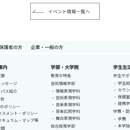
イベント情報一覧へ
卒業生の方
保護者の方
企業・一般の
保護者の方
企業・一般の方
案内
学部・大学院
学生生
概要
教育の特長
学生サポ
学生総
メッセージ
芸術情報学部
カウ
情報表現学科
ンパス紹介
保健
芸術表現学科
方針
提携
音楽表現学科
つのポリシー
音楽応用学科
学費・奨
セスメント・ポリシー
舞台表現学科
学費
リキュラム・マップ等
本学
総合政策学部
公開