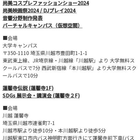
尚美コスプレファッションショー2024
尚美映画祭2024 / DJプレイ2024
音響分野制作発表
バーチャルキャンパス（仮想空間）
■会場
大学キャンパス
〒350-1110 埼玉県川越市豊田町1-1-1
東武東上線、JR埼京線・川越線「川越駅」より 大学無料ス
クールバスで7分 西武新宿線「本川越駅」より大学無料スク
ールバスで10分
蓮馨寺伝説 (蓮馨寺1F)
SDGs 展示会・講演会 (蓮馨寺２F)
■会場
川越 蓮馨寺
埼玉県川越市連雀町7-1
川越市駅より徒歩10分・本川越駅より徒歩5分
川越駅東口市内バス神明町方面行きにて蓮馨寺前下車(バス