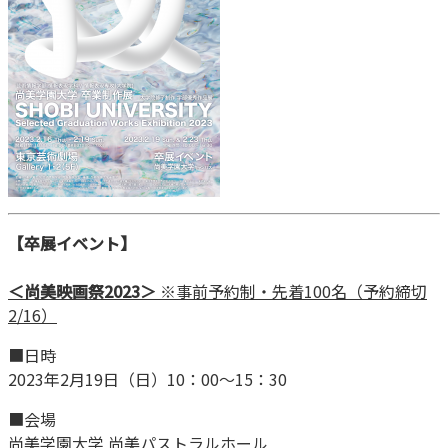
【卒展イベント】
＜尚美映画祭2023＞
※事前予約制・先着100名（予約締切
2/16）
■日時
2023年2月19日（日）10：00～15：30
■会場
尚美学園大学 尚美パストラルホール