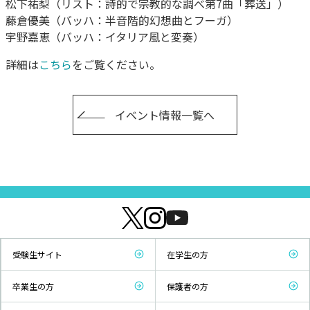
松下祐梨（リスト：詩的で宗教的な調べ第7曲「葬送」）
藤倉優美（バッハ：半音階的幻想曲とフーガ）
宇野嘉恵（バッハ：イタリア風と変奏）
詳細は
こちら
をご覧ください。
イベント情報一覧へ
受験生サイト
在学生の方
卒業生の方
保護者の方