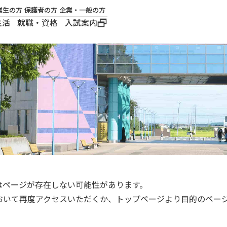
業生の方
保護者の方
企業・一般の方
生活
就職・資格
入試案内
大学概要
学長メッセージ
建学の精神
沿革
ロゴマーク・公式キ
ャラクター
はページが存在しない可能性があります。
おいて再度アクセスいただくか、トップページより目的のペー