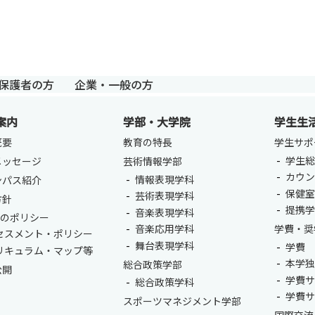
保護者の方
企業・一般の方
案内
学部・大学院
学生生
概要
教育の特長
学生サポ
学生総
メッセージ
芸術情報学部
カウ
情報表現学科
ンパス紹介
保健
芸術表現学科
方針
提携
音楽表現学科
つのポリシー
音楽応用学科
学費・奨
セスメント・ポリシー
舞台表現学科
学費
リキュラム・マップ等
本学
総合政策学部
公開
学費
総合政策学科
学費
スポーツマネジメント学部