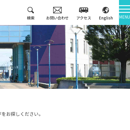
MENU
検索
お問い合わせ
アクセス
English
教育方針
情報公開
3つのポリシー
大学機関別認証評価
アセスメントポリシ
ー
内部質保証
カリキュラム・マッ
中期計画
プ等
キャンパス紹介
ジをお探しください。