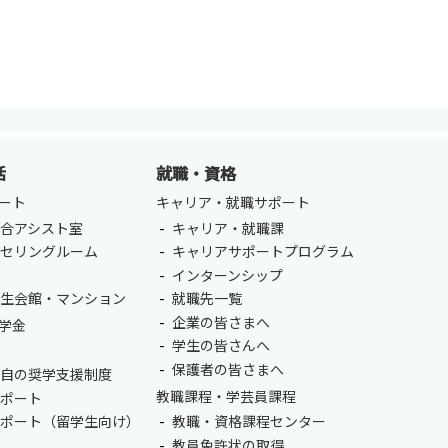
活
就職・資格
ート
キャリア・就職サポート
合アシスト室
キャリア・就職課
ンセリングルーム
キャリアサポートプログラム
室
インターンシップ
学生会館・マンション
就職先一覧
企業の皆さまへ
学金
学生の皆さんへ
保護者の皆さまへ
独自の奨学支援制度
教職課程・学芸員課程
サポート
サポート（留学生向け）
教職・資格課程センター
教員免許状の取得