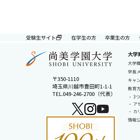
受験生サイト
在学生の方
卒業生の方
大学
大学
学長
〒350-1110
キャ
埼玉県川越市豊田町1-1-1
教育
TEL.049-246-2700（代表）
3
ア
カ
情報