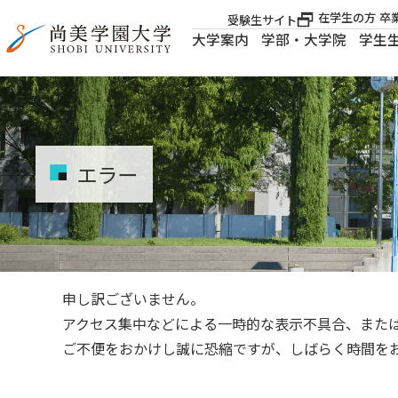
在学生の方
卒
受験生サイト
大学案内
学部・大学院
学生
大学案内
大学案内
エラー
学部・大学院
学生生活
申し訳ございません。
就職・資格
アクセス集中などによる一時的な表示不具合、また
ご不便をおかけし誠に恐縮ですが、しばらく時間を
入試案内