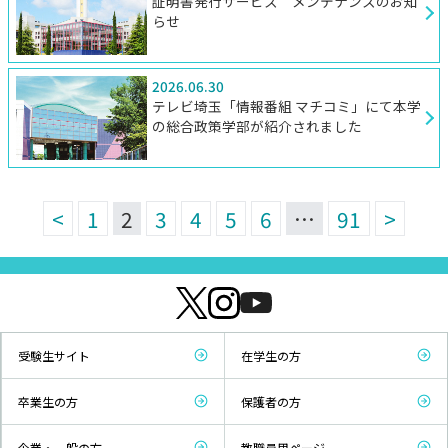
証明書発行サービス メンテナンスのお知
らせ
2026.06.30
テレビ埼玉「情報番組 マチコミ」にて本学
の総合政策学部が紹介されました
<
1
2
3
4
5
6
…
91
>
受験生サイト
在学生の方
卒業生の方
保護者の方
企業・一般の方
教職員用ページ