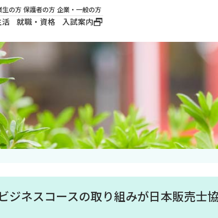
業生の方
保護者の方
企業・一般の方
生活
就職・資格
入試案内
大学概要
学長メッセージ
建学の精神
沿革
ロゴマーク・公式キ
ャラクター
楽ビジネスコースの取り組みが日本販売士