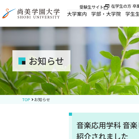
在学生の方
卒
受験生サイト
大学案内
学部・大学院
学生
大学案内
大学案内
お知らせ
学部・大学院
学生生活
TOP
お知らせ
就職・資格
音楽応用学科 音
入試案内
紹介されました