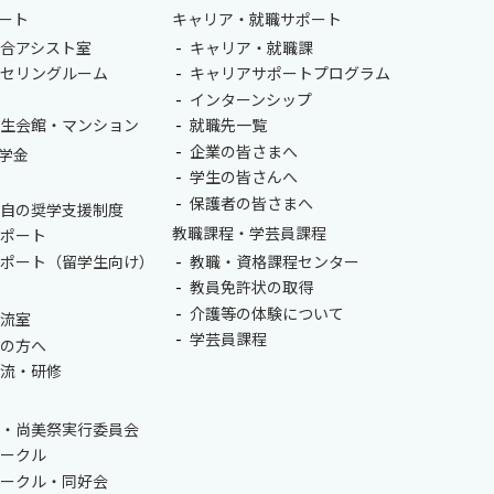
ート
キャリア・就職サポート
合アシスト室
キャリア・就職課
ンセリングルーム
キャリアサポートプログラム
室
インターンシップ
学生会館・マンション
就職先一覧
企業の皆さまへ
学金
学生の皆さんへ
保護者の皆さまへ
独自の奨学支援制度
教職課程・学芸員課程
サポート
サポート（留学生向け）
教職・資格課程センター
教員免許状の取得
介護等の体験について
交流室
学芸員課程
生の方へ
交流・研修
会・尚美祭実行委員会
サークル
サークル・同好会