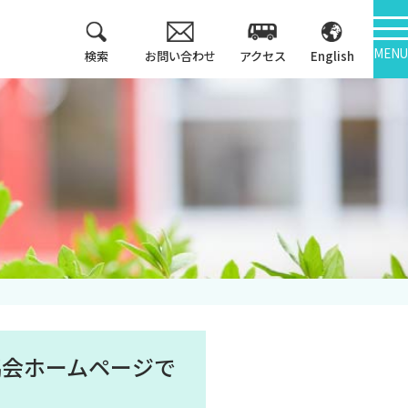
MENU
検索
お問い合わせ
アクセス
English
教育方針
情報公開
3つのポリシー
学報
アセスメントポリシ
ー
大学機関別認証評価
カリキュラム・マッ
内部質保証
プ等
中期計画
キャンパス紹介
協会ホームページで