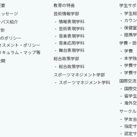
概要
教育の特長
学生サポ
学生総
メッセージ
芸術情報学部
カウ
情報表現学科
ンパス紹介
保健
芸術表現学科
方針
提携
音楽表現学科
つのポリシー
音楽応用学科
学費・奨
セスメント・ポリシー
舞台表現学科
学費
リキュラム・マップ等
本学
総合政策学部
公開
学費
総合政策学科
学費
スポーツマネジメント学部
国際交流
スポーツマネジメント学科
国際
留学
海外
サークル
学友
指定
認定