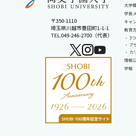
大学
学長
〒350-1110
キャ
埼玉県川越市豊田町1-1-1
教育
TEL.049-246-2700（代表）
3
ア
カ
情報
学報