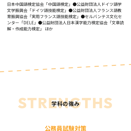
日本中国語検定協会「中国語検定」●公益財団法人ドイツ語学
文学振興会「ドイツ語技能検定」●公益財団法人フランス語教
育振興協会「実用フランス語技能検定」●セルバンテス文化セ
ンター「DELE」●公益財団法人日本漢字能力検定協会「文章読
解・作成能力検定」 ほか
STRENGTHS
学科の強み
公務員試験対策