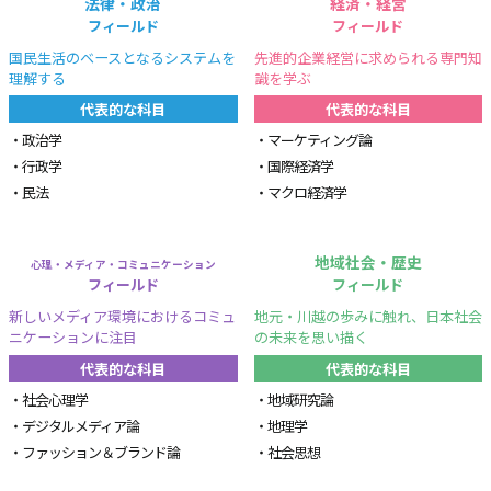
法律・政治
経済・経営
フィールド
フィールド
国民生活のベースとなるシステムを
先進的企業経営に求められる専門知
理解する
識を学ぶ
代表的な科目
代表的な科目
政治学
マーケティング論
行政学
国際経済学
民法
マクロ経済学
地域社会・歴史
心理・メディア・コミュニケーション
フィールド
フィールド
新しいメディア環境におけるコミュ
地元・川越の歩みに触れ、日本社会
ニケーションに注目
の未来を思い描く
代表的な科目
代表的な科目
社会心理学
地域研究論
デジタルメディア論
地理学
ファッション＆ブランド論
社会思想