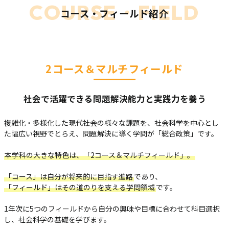
COURSE・FIELD
コース・フィールド紹介
2コース＆マルチフィールド
社会で活躍できる問題解決能力と実践力を養う
複雑化・多様化した現代社会の様々な課題を、
社会科学を中心とし
た幅広い視野でとらえ、
問題解決に導く学問が「総合政策」です。
本学科の大きな特色は、「2コース＆マルチフィールド」。
「コース」は自分が将来的に目指す進路
であり、
「フィールド」はその道のりを支える学問領域
です。
1年次に5つのフィールドから
自分の興味や目標に合わせて科目選択
し、
社会科学の基礎を学びます。