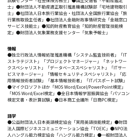
試験センター「社会保険労務士」●国土交通省「不動産鑑定
士」●財団法人不動産適正取引推進機構試験部「宅地建物取引
士」●社団法人日本旅行業協会・社団法人全国旅行業協会「旅
行業務取扱主任者」●社団法人金融財政事情研究会「金融窓口
サービス技能士」●知的財産教育協会「知的財産管理技能検
定」●財団法人気象業務支援センター「気象予報士」
情報
●独立行政法人情報処理推進機構「システム監査技術者」「IT
ストラテジスト」「プロジェクトマネージャー」「ネットワー
クスペシャリスト」「データベーススペシャリスト」「ITサー
ビスマネージャー」「情報セキュリティスペシャリスト」「応
用情報技術者試験」「基本情報技術者」「ITパスポート試験」
●マイクロソフトほか「MOS Word/Excel/PowerPoint検定」
「MOS Word/Excel検定」●全日本情報学習振興協会「パソコン
検定文書・表計算試験」●日本商工会議所「日商PC検定」
語学
●公益財団法人日本英語検定協会「実用英語技能検定」●財団
法人国際ビジネスコミュニケーション協会「TOEIC」●NPO法
人ハングル能力検定協会「ハングル能力検定」●一般財団法人