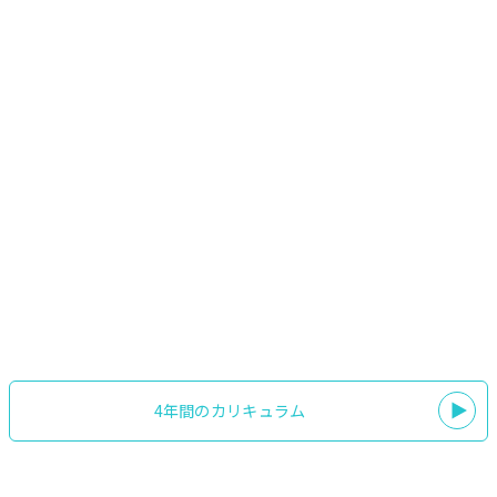
テレビ・スタジオ番組制作
学内の映像スタジオでプロ仕様の最新機材を用いて、様々な映像コ
ンテンツの演出手法や撮影技術を学んでいきます。
コンサートSR
尚美パストラルホールでのライブコンサート制作を体験します。プ
ロ仕様の設備・機器を使用し、演目に合わせた柔軟な対応を体験的
に学びます。
4年間のカリキュラム