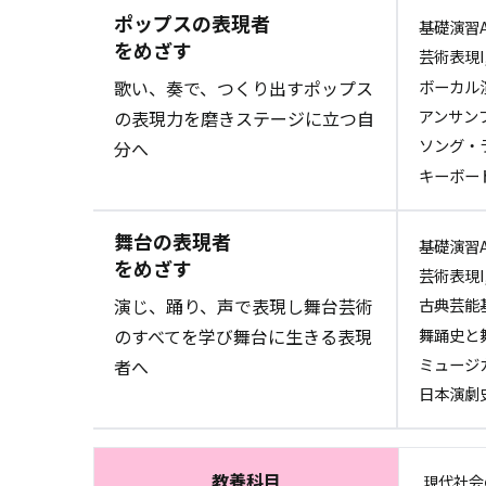
ポップスの表現者
基礎演習A
をめざす
芸術表現I,
ボーカル演
歌い、奏で、つくり出すポップス
アンサンブル
の表現力を磨きステージに立つ自
ソング・ラ
分へ
キーボード
舞台の表現者
基礎演習A
をめざす
芸術表現I,
古典芸能基
演じ、踊り、声で表現し舞台芸術
舞踊史と
のすべてを学び舞台に生きる表現
ミュージ
者へ
日本演劇
教養科目
現代社会