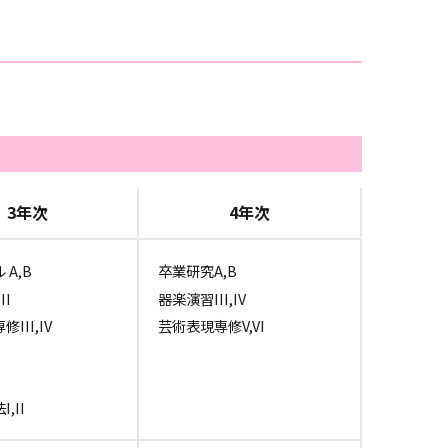
3年次
4年次
A,B
卒業研究A,B
II
器楽演習III,IV
III,IV
芸術表現専修V,VI
,II