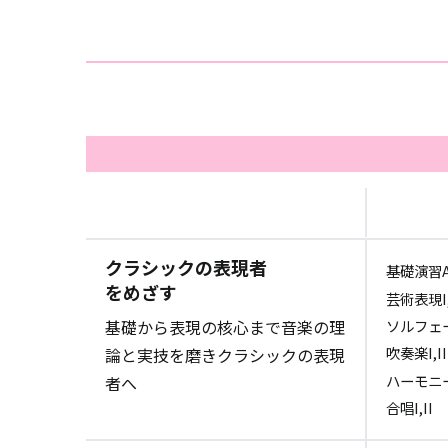
クラシックの表現者
基礎演習A
をめざす
芸術表現I,
ソルフェ
基礎から表現の核心まで音楽の理
吹奏楽I,II
論と実技を磨きクラシックの表現
ハーモニーI
者へ
合唱I,II