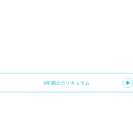
ープごとに発表します。
ウォームアップ・メソード
身
ンス、コンテンポラリーダンスの基礎訓練と基本テクニックの
上での舞踊的肉体の使い方、魅せ方を学びます。
4年間のカリキュラム