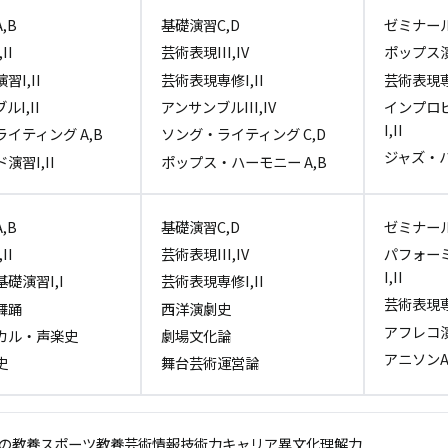
,B
基礎演習C,D
ゼミナール 
II
芸術表現III,IV
ポップス演習
習I,II
芸術表現専修I,II
芸術表現専修
I,II
アンサンブルIII,IV
インプロ
I,II
イティング A,B
ソング・ライティング C,D
ジャズ・ハ
演習I,II
ポップス・ハーモニー A,B
,B
基礎演習C,D
ゼミナール 
II
芸術表現III,IV
パフォー
I,II
礎演習I,I
芸術表現専修I,II
芸術表現専修
舞踊
西洋演劇史
アフレコ演習
カル・声楽史
劇場文化論
アニソンA
史
舞台芸術運営論
の教養
スポーツ
教養芸術
情報技術力
キャリア
異文化理解力