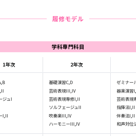
履修モデル
学科専門科目
1年次
2年次
,B
基礎演習C,D
ゼミナール 
II
芸術表現III,IV
器楽演習I,
ージュI
芸術表現専修I,II
芸術表現専修
ソルフェージュII
指揮法I,II
,II
吹奏楽III,IV
伴奏法I,II
ハーモニーIII,IV
和声対位法I