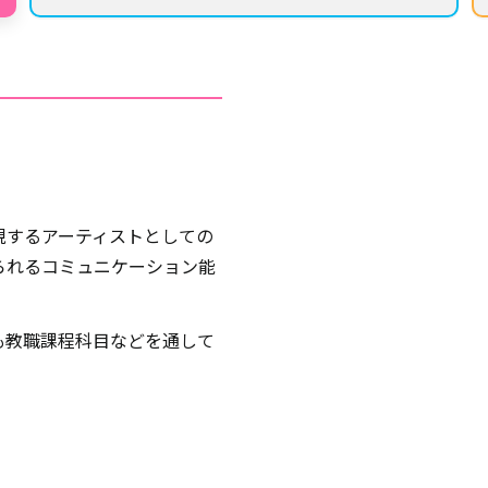
、
現するアーティストとしての
られるコミュニケーション能
も教職課程科目などを通して
アンサンブル
ープでコピー、アレンジし、
吹奏楽におけるマスターピ