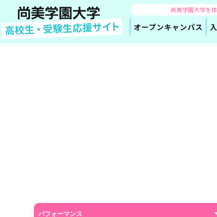
尚美学園大学を
オープン
キャンパス
TOP
学部・学科
芸術表現学科
フィールド
芸術表現学科フィー
パフォーマンス