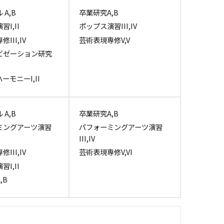
A,B
卒業研究A,B
I,II
ポップス演習III,IV
III,IV
芸術表現専修V,V
ビゼーション研究
ーモニーI,II
A,B
卒業研究A,B
ミングアーツ演習
パフォーミングアーツ演習
III,IV
III,IV
芸術表現専修V,VI
I,II
,B