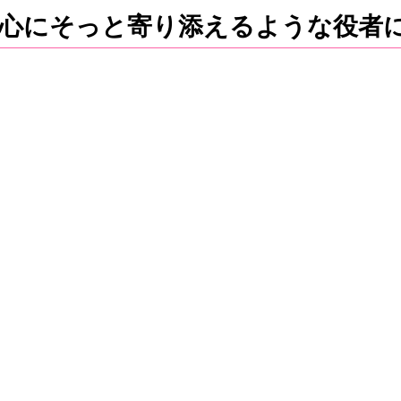
心にそっと寄り添えるような役者
井原 美紀
2023年入学
埼玉県立和光国際高等学校出身
高校で英語劇部に入ったことが演劇との出会いでした。
識・スキルを学び、3，4年次は実際の舞台づくりを通
公演を通して役者としてだけでなく、美術、音響、照明
を創り上げる中で仲間になっていくことができます。
今後は演技の幅をさらに広げるとともに、将来、役者と