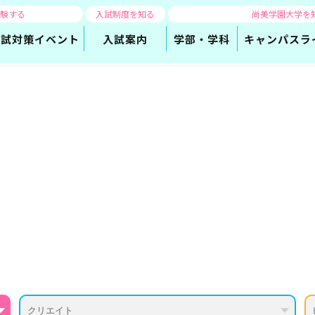
体験する
入試制度を知る
尚美学園大学を
入試対策
イベント
入試案内
学部・学科
キャンパスラ
ルド紹介
クリエイト