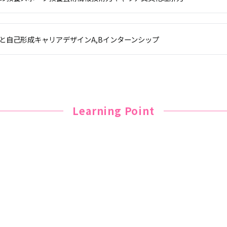
と自己形成
キャリアデザインA,B
インターンシップ
Learning Point
「尚美学園大学から未
開催される音楽オーデ
による審査でグランプ