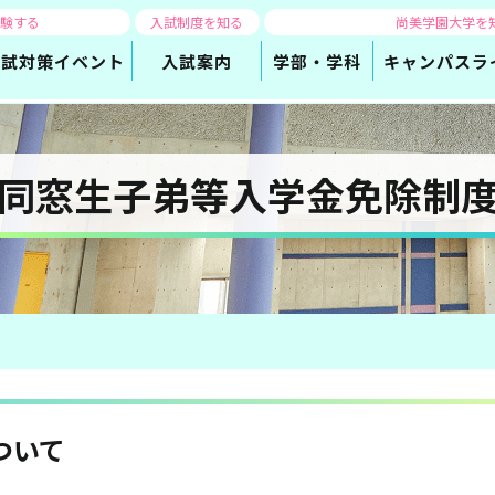
体験する
入試制度を知る
尚美学園大学を
入試対策
イベント
入試案内
学部・学科
キャンパスラ
同窓生子弟等入学金免除制
ついて