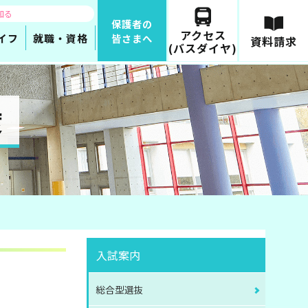
知る
保護者の
アクセス
イフ
就職・資格
皆さまへ
資料請求
(バスダイヤ)
度
入試案内
総合型選抜