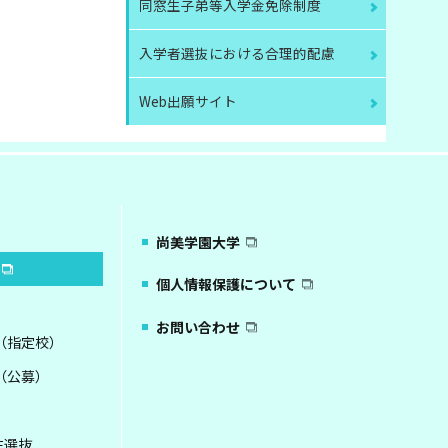
同窓生子弟等入学金免除制度
入学者選抜における合理的配慮
Web出願サイト
尚美学園大学
個人情報保護について
お問い合わせ
（指定校）
（公募）
生選抜