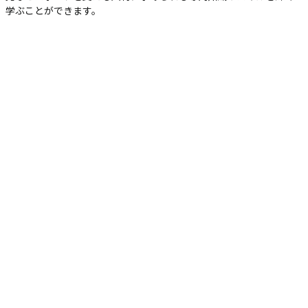
学ぶことができます。
スポーツビジネスプランニング演習
プロスポーツのチームを題材に、マーケティングのプランニング
（企画）を行い、マーケティング戦略とその手法について学んでいき
ます。
スポーツビジネス論
プロ野球やメジャーリーグ、サッカーなど、日本や欧米のスポーツビ
ジネスモデルの構造について、ディスカッションなどを通して理解を
深めます。