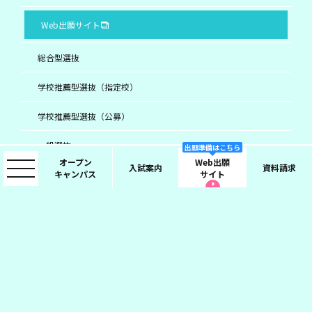
Web出願サイト
総合型選抜
学校推薦型選抜（指定校）
学校推薦型選抜（公募）
一般選抜
出願準備はこちら
オープン
Web出願
入試案内
資料請求
キャンパス
サイト
特別選抜 / 留学生選抜
尚美学園大学
個人情報保護について
お問い合わせ
©2021 SHOBI UNIVERSITY