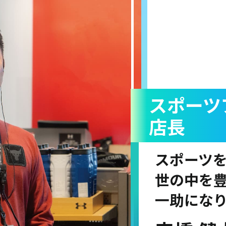
スポーツ
店長
スポーツ
世の中を
一助にな