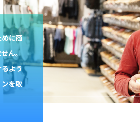
ために商
ません。
けるよう
ョンを取