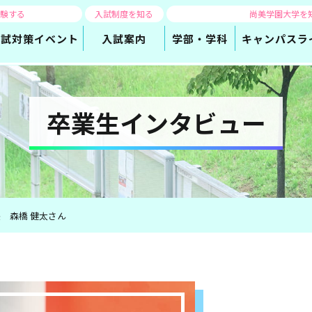
体験する
入試制度を知る
尚美学園大学を
入試対策
イベント
入試案内
学部・学科
キャンパスラ
卒業生インタビュー
 森橋 健太さん