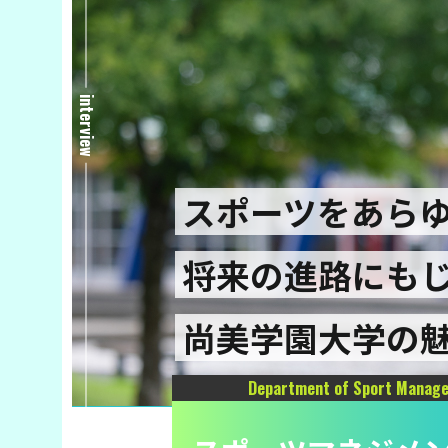
interview
スポーツをあら
将来の進路にも
尚美学園大学の
Department of Sport Manag