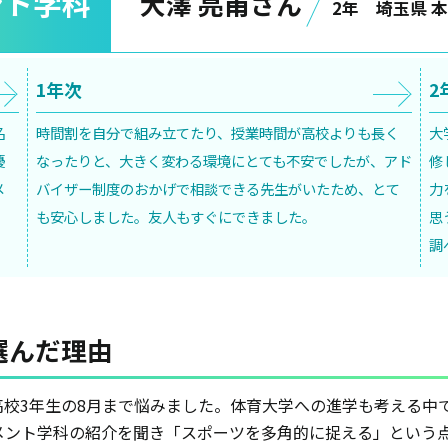
ント学科
大澤 亮甫さん
2年 埼玉県 
1年次
2
名
時間割を自分で組み立てたり、授業時間が高校よりも長く
大
優
なったりと、大きく変わる環境にとても不安でしたが、アド
修
メ
バイザー制度のおかげで相談できる先生がいたため、とて
力
も安心しました。友人もすぐにできました。
思
調
選んだ理由
高校3年生の8月まで悩みました。体育大学への進学も考える中
メント学科の紹介を聞き「スポーツを多角的に捉える」という