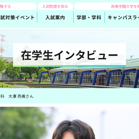
体験する
入試制度を知る
尚美学園大学を
入試対策
イベント
入試案内
学部・学科
キャンパスラ
在学生インタビュー
科 大澤 亮甫さん