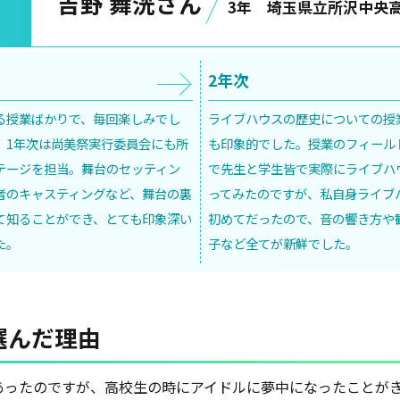
吉野 舞洸さん
3年 埼玉県立所沢中央高
2年次
る授業ばかりで、毎回楽しみでし
ライブハウスの歴史についての授
、1年次は尚美祭実行委員会にも所
も印象的でした。授業のフィール
テージを担当。舞台のセッティン
で先生と学生皆で実際にライブハ
者のキャスティングなど、舞台の裏
ってみたのですが、私自身ライブ
て知ることができ、とても印象深い
初めてだったので、音の響き方や
た。
子など全てが新鮮でした。
選んだ理由
あったのですが、高校生の時にアイドルに夢中になったことが