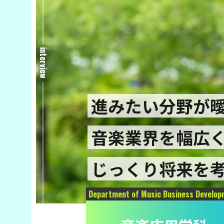
interview
進みたい分野が
音楽業界を幅広
じっくり将来を
Department of Music Business Develop