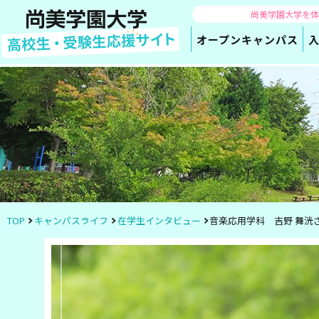
尚美学園大学を
オープン
キャンパス
TOP
キャンパスライフ
在学生インタビュー
音楽応用学科 吉野 舞洸