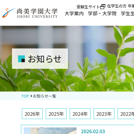
在学生の方
卒
受験生サイト
大学案内
学部・大学院
学生
大学案内
大学案内
お知らせ
学部・大学院
学生生活
TOP
お知らせ一覧
就職・資格
2026年
2025年
2024年
2023年
2022
入試案内
2026.02.03