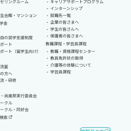
総合認証基盤システム（要ログイン）
ンセリングルーム
キャリアサポートプログラム
室
インターンシップ
学生会館・マンション
就職先一覧
企業の皆さまへ
学金
学生の皆さんへ
保護者の皆さまへ
独自の奨学支援制度
教職課程・学芸員課程
サポート
サポート（留学生向け）
教職・資格課程センター
教員免許状の取得
介護等の体験について
交流室
学芸員課程
生の方へ
交流・研修
会・尚美祭実行委員会
サークル
サークル・同好会
検索