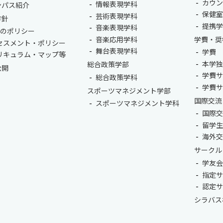
カウ
情報表現学科
ンパス紹介
保健
芸術表現学科
方針
提携
音楽表現学科
つのポリシー
音楽応用学科
学費・奨
セスメント・ポリシー
舞台表現学科
学費
リキュラム・マップ等
本学
総合政策学部
公開
学費
総合政策学科
学費
スポーツマネジメント学部
国際交流
スポーツマネジメント学科
国際
留学
海外
サークル
学友
指定
認定
シラバス