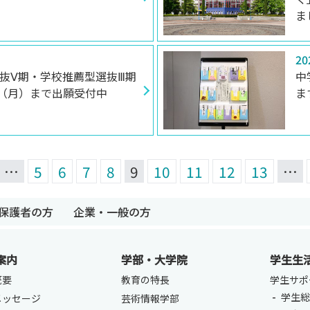
ま
20
抜Ⅴ期・学校推薦型選抜Ⅲ期
中
2（月）まで出願受付中
ま
…
5
6
7
8
9
10
11
12
13
…
保護者の方
企業・一般の方
案内
学部・大学院
学生生
卒業生の方
保護者の方
企業・一般の
概要
教育の特長
学生サポ
学生総
メッセージ
芸術情報学部