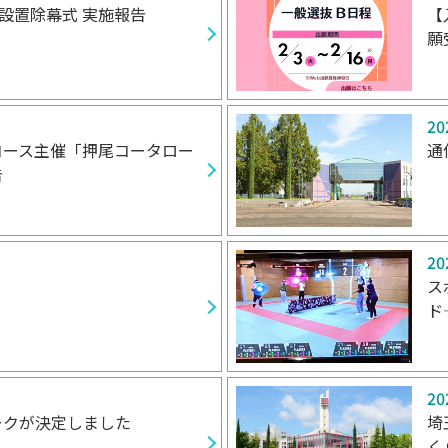
像設置除幕式 実施報告
【
願
20
コース主催「押尾コータロー
通
告
20
ス
ド
20
ークが決定しました
埼
く