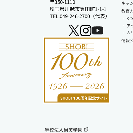
〒350-1110
キャ
埼玉県川越市豊田町1-1-1
教育
TEL.049-246-2700（代表）
3
ア
カ
情報
学校法人尚美学園