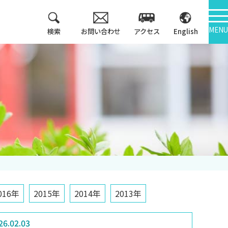
MENU
検索
お問い合わせ
アクセス
English
教育方針
情報公開
3つのポリシー
大学機関別認証評価
アセスメントポリシ
ー
内部質保証
カリキュラム・マッ
中期計画
プ等
キャンパス紹介
016年
2015年
2014年
2013年
26.02.03