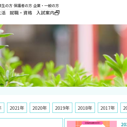
業生の方
保護者の方
企業・一般の方
生活
就職・資格
入試案内
大学概要
学長メッセージ
建学の精神
沿革
ロゴマーク・公式キ
ャラクター
年
2021年
2020年
2019年
2018年
2017年
2
20